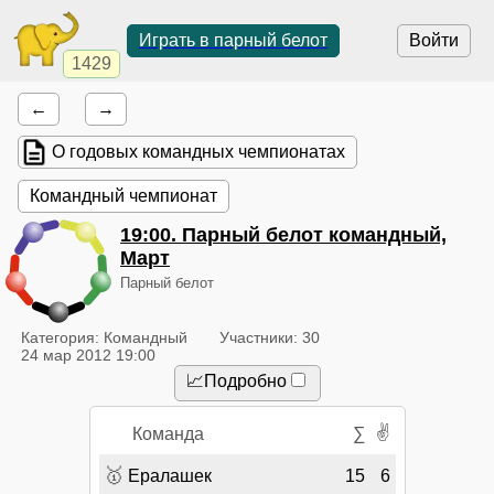
Играть в парный белот
Войти
1429
←
→
О годовых командных чемпионатах
Командный чемпионат
19:00
. Парный белот командный,
Март
Парный белот
Категория: Командный
Участники: 30
24 мар 2012 19:00
📈Подробно
✌
Команда
∑
🥇
Ералашек
15
6