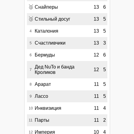
🥈
Снайперы
13
6
🥉
Стильный досуг
13
5
Каталония
13
5
4
Счастливчики
13
3
5
Бермуды
12
6
6
Дед NuTo и банда
12
5
7
Кроликов
Арарат
11
5
8
Лассо
11
5
9
Инквизиция
11
4
10
Парты
11
2
11
Империя
10
4
12