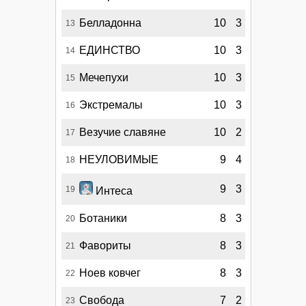
Белладонна
10
3
13
ЕДИНСТВО
10
3
14
Мечепухи
10
3
15
Экстремалы
10
3
16
Везучие славяне
10
2
17
HEУЛОВИМЫЕ
9
4
18
9
3
19
Интеса
Ботаники
8
3
20
Фавориты
8
3
21
Ноев ковчег
8
3
22
Свобода
7
2
23