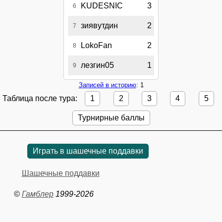
KUDESNIC
3
6
зиявутдин
2
7
LokoFan
2
8
лезгин05
1
9
Записей в историю
: 1
Таблица после тура:
1
2
3
4
5
Турнирные баллы
Играть в шашечные поддавки
Шашечные поддавки
©
Гамблер
1999-2026