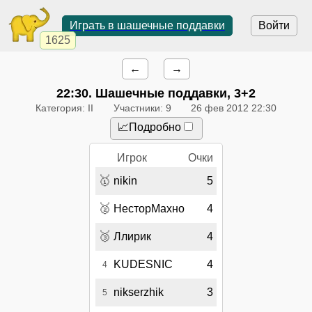
Играть в шашечные поддавки
Войти
1625
←
→
22:30
. Шашечные поддавки, 3+2
Категория: II
Участники: 9
26 фев 2012 22:30
📈Подробно
Игрок
Очки
🥇
nikin
5
🥈
НесторМахно
4
🥉
Ллирик
4
KUDESNIC
4
4
nikserzhik
3
5