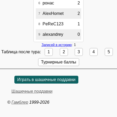
ронас
2
6
AlexHornet
2
7
PeReC123
1
8
alexandrey
0
9
Записей в историю
: 1
Таблица после тура:
1
2
3
4
5
Турнирные баллы
Играть в шашечные поддавки
Шашечные поддавки
©
Гамблер
1999-2026