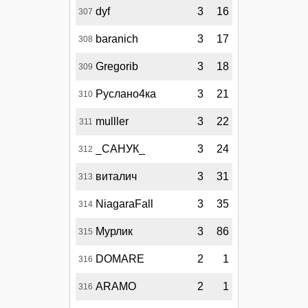
dyf
3
16
307
baranich
3
17
308
Gregorib
3
18
309
Руслано4ка
3
21
310
mulller
3
22
311
_САНУК_
3
24
312
виталич
3
31
313
NiagaraFall
3
35
314
Мурлик
3
86
315
DOMARE
2
1
316
ARAMO
2
1
316