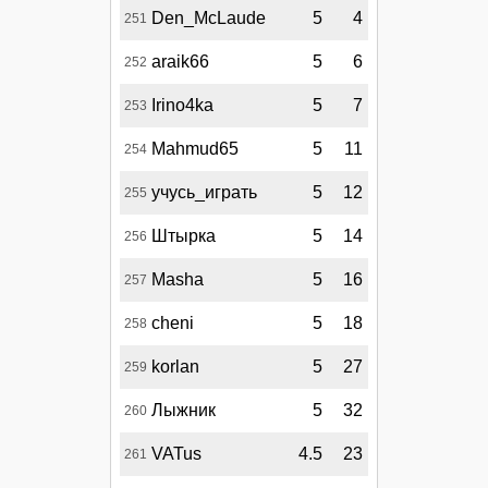
Den_McLaude
5
4
251
araik66
5
6
252
Irino4ka
5
7
253
Mahmud65
5
11
254
учусь_играть
5
12
255
Штырка
5
14
256
Masha
5
16
257
cheni
5
18
258
korlan
5
27
259
Лыжник
5
32
260
VATus
4.5
23
261