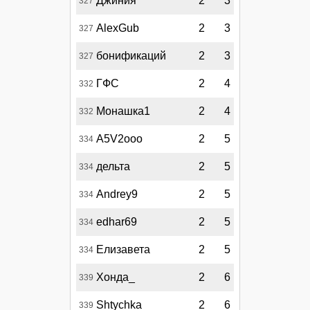
Джиния
2
3
327
AlexGub
2
3
327
бонификаций
2
3
327
ГФС
2
4
332
Монашка1
2
4
332
A5V2ooo
2
5
334
дельта
2
5
334
Andrey9
2
5
334
edhar69
2
5
334
Елизавета
2
5
334
Хонда_
2
6
339
Shtychka
2
6
339