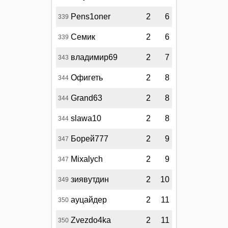
Pens1oner
2
6
339
Семик
2
6
339
владимир69
2
7
343
Офигеть
2
8
344
Grand63
2
8
344
slawa10
2
8
344
Борей777
2
9
347
Mixalych
2
9
347
зиявутдин
2
10
349
ауцайдер
2
11
350
Zvezdo4ka
2
11
350