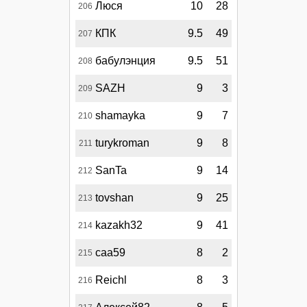
Люся
10
28
206
КПК
9.5
49
207
бабулэнция
9.5
51
208
SAZH
9
3
209
shamayka
9
7
210
turykroman
9
8
211
SanTa
9
14
212
tovshan
9
25
213
kazakh32
9
41
214
саа59
8
2
215
Reichl
8
3
216