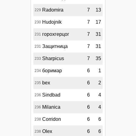
Radomira
7
13
229
Hudojnik
7
17
230
горохгерцог
7
31
231
Защитница
7
31
231
Sharpicus
7
35
233
боримар
6
1
234
bex
6
2
235
Sindbad
6
4
236
Milanica
6
4
236
Corridon
6
6
238
Olex
6
6
238