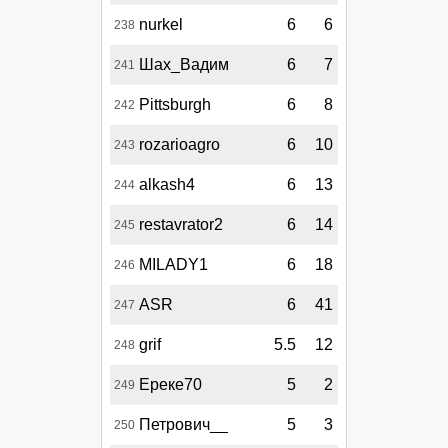
nurkel
6
6
238
Шах_Вадим
6
7
241
Pittsburgh
6
8
242
rozarioagro
6
10
243
alkash4
6
13
244
restavrator2
6
14
245
MILADY1
6
18
246
ASR
6
41
247
grif
5.5
12
248
Ереке70
5
2
249
Петрович__
5
3
250