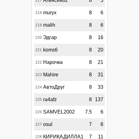
Алексей82
8
5
217
muryx
8
6
218
malih
8
6
218
Эдгар
8
16
220
koms6
8
20
221
Нарочка
8
21
222
Mahire
8
31
223
АвтоДруг
8
33
224
ra4afz
8
137
225
SAMVEL2002
7.5
6
226
osul
7
6
227
КИРИКАДИЛЛА1
7
11
228