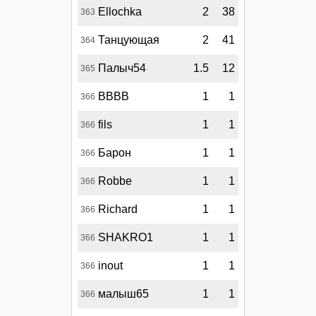
Ellochka
2
38
363
Танцующая
2
41
364
Палыч54
1.5
12
365
ВВВВ
1
1
366
fils
1
1
366
Барон
1
1
366
Robbe
1
1
366
Richard
1
1
366
SHAKRO1
1
1
366
inout
1
1
366
малыш65
1
1
366