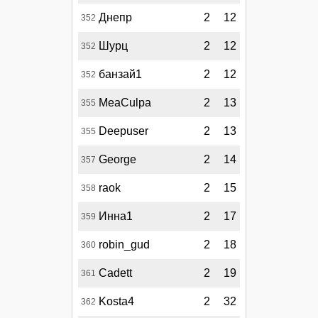
Днепр
2
12
352
Шурц
2
12
352
банзай1
2
12
352
MeaCulpa
2
13
355
Deepuser
2
13
355
George
2
14
357
raok
2
15
358
Инна1
2
17
359
robin_gud
2
18
360
Cadett
2
19
361
Kosta4
2
32
362