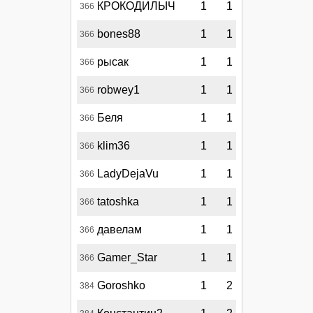
КРОКОДИЛЫЧ
1
1
366
bones88
1
1
366
рысак
1
1
366
robwey1
1
1
366
Беля
1
1
366
klim36
1
1
366
LadyDejaVu
1
1
366
tatoshka
1
1
366
давелам
1
1
366
Gamer_Star
1
1
366
Goroshko
1
2
384