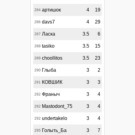
артишок
4
19
284
davs7
4
29
286
Ласка
3.5
6
287
tasiko
3.5
15
288
choollitos
3.5
23
289
Глыба
3
2
290
КОВШИК
3
3
291
Франыч
3
4
292
Mastodont_75
3
4
292
undertakelo
3
4
292
Голыть_Ба
3
7
295