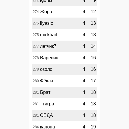
igorfis
4
9
272
Жора
4
12
274
ilyasic
4
13
275
mickhail
4
13
275
летчик7
4
14
277
Варелик
4
16
278
озолс
4
16
278
Фёкла
4
17
280
Брат
4
18
281
_тигра_
4
18
281
СЕДА
4
18
281
канопа
4
19
284