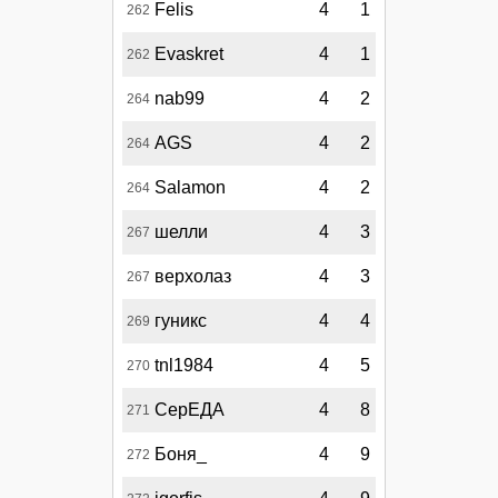
Felis
4
1
262
Evaskret
4
1
262
nab99
4
2
264
AGS
4
2
264
Salamon
4
2
264
шелли
4
3
267
верхолаз
4
3
267
гуникс
4
4
269
tnl1984
4
5
270
СерЕДА
4
8
271
Боня_
4
9
272