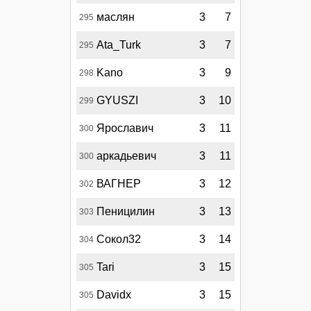
маслян
3
7
295
Ata_Turk
3
7
295
Kano
3
9
298
GYUSZI
3
10
299
Ярославич
3
11
300
аркадьевич
3
11
300
ВАГНЕР
3
12
302
Пеницилин
3
13
303
Сокол32
3
14
304
Tari
3
15
305
Davidx
3
15
305