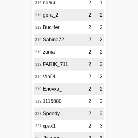
вольт
2
1
316
gera_2
2
2
319
BucHer
2
2
319
Sabina72
2
2
319
zunia
2
2
319
FARIK_711
2
2
319
VlaDL
2
2
319
Ёлочка_
2
2
319
1115880
2
2
319
Speedy
2
3
327
крах1
2
3
327