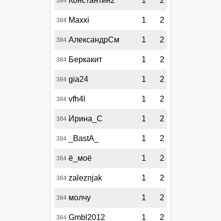
Константин2
1
2
384
Maxxi
1
2
384
АлександрСм
1
2
384
Беркакит
1
2
384
gia24
1
2
384
vfh4l
1
2
384
Ирина_С
1
2
384
_BastA_
1
2
384
ё_моё
1
2
384
zaleznjak
1
2
384
молчу
1
2
384
Gmbl2012
1
2
384