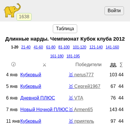
Войти
1638
Таблица
Длинные нарды. Чемпионат
Кубок клуба 2012
1-20
21-40
41-60
61-80
81-100
101-120
121-140
141-160
161-180
181-195
🕝
Победители
∑
⚔️
4 янв
Кубковый
🥇
nerus777
103
44
5 янв
Кубковый
🥇
Сергей1967
67
44
6 янв
Дневной ПЛЮС
🥇
VTA
76
44
7 янв
Новый Ночной ПЛЮС
🥇
Armen65
143
44
11 янв
Кубковый
🥇
приятель
97
44