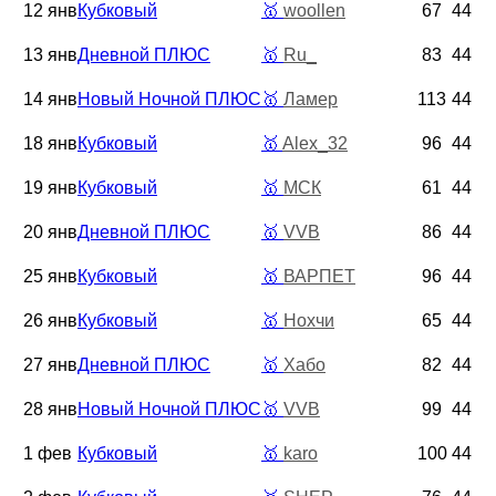
12 янв
Кубковый
🥇
woollen
67
44
13 янв
Дневной ПЛЮС
🥇
Ru_
83
44
14 янв
Новый Ночной ПЛЮС
🥇
Ламер
113
44
18 янв
Кубковый
🥇
Alex_32
96
44
19 янв
Кубковый
🥇
МСК
61
44
20 янв
Дневной ПЛЮС
🥇
VVB
86
44
25 янв
Кубковый
🥇
ВАРПЕТ
96
44
26 янв
Кубковый
🥇
Нохчи
65
44
27 янв
Дневной ПЛЮС
🥇
Хабо
82
44
28 янв
Новый Ночной ПЛЮС
🥇
VVB
99
44
1 фев
Кубковый
🥇
karo
100
44