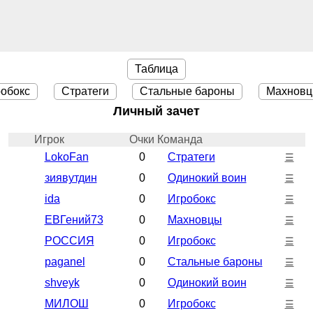
Таблица
робокс
Стратеги
Стальные бароны
Махнов
Личный зачет
Игрок
Очки
Команда
LokoFan
0
Стратеги
☰
зиявутдин
0
Одинокий воин
☰
ida
0
Игробокс
☰
ЕВГений73
0
Махновцы
☰
РОССИЯ
0
Игробокс
☰
paganel
0
Стальные бароны
☰
shveyk
0
Одинокий воин
☰
МИЛОШ
0
Игробокс
☰