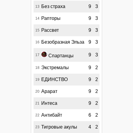
Без страха
9
3
13
Рапторы
9
3
14
Рассвет
9
3
15
Безобразная Эльза
9
3
16
9
3
17
Спартанцы
Экстремалы
9
2
18
ЕДИНСТВО
9
2
19
Арарат
9
2
20
Интеса
9
2
21
Антибайт
6
2
22
Тигровые акулы
4
2
23