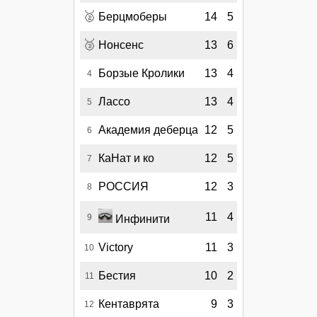
🥈
Берцмоберы
14
5
🥉
Нонсенс
13
6
Борзые Кролики
13
4
4
Лассо
13
4
5
Академия деберца
12
5
6
КаНат и ко
12
5
7
РОССИЯ
12
3
8
11
4
9
Инфинити
Victory
11
3
10
Бестия
10
2
11
Кентаврята
9
3
12