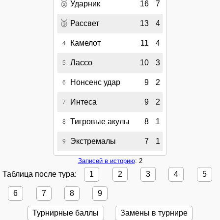
🥈
Ударник
16
7
🥉
Рассвет
13
4
Камелот
11
4
4
Лассо
10
3
5
Нонсенс удар
9
2
6
Интеса
9
2
7
Тигровые акулы
8
1
8
Экстремалы
7
1
9
Записей в историю
: 2
Таблица после тура:
1
2
3
4
5
6
7
8
9
Турнирные баллы
Замены в турнире