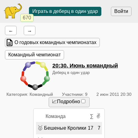
Играть в деберц в один удар
Войти
670
←
→
О годовых командных чемпионатах
Командный чемпионат
20:30
. Июнь командный
Деберц в один удар
Категория: Командный
Участники: 9
2 июн 2011 20:30
📈Подробно
✌
Команда
∑
🥇
Бешеные Кролики
17
7