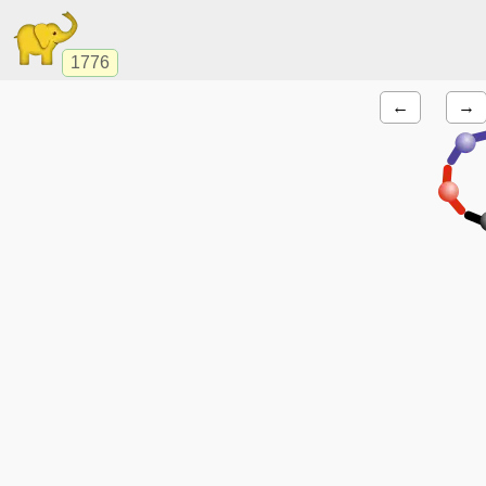
1776
←
→