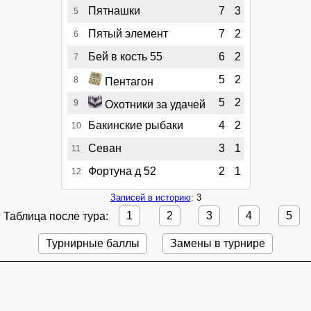
Пятнашки
7
3
5
Пятый элемент
7
2
6
Бей в кость 55
6
2
7
5
2
8
Пентагон
5
2
9
Охотники за удачей
Бакинские рыбаки
4
2
10
Севан
3
1
11
Фортуна д 52
2
1
12
Записей в историю
: 3
Таблица после тура:
1
2
3
4
5
Турнирные баллы
Замены в турнире