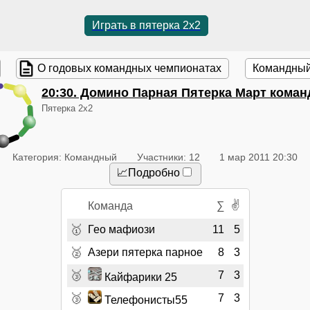
Играть в пятерка 2x2
О годовых командных чемпионатах
Командный
20:30
. Домино Парная Пятерка Март кома
Пятерка 2x2
Категория: Командный
Участники: 12
1 мар 2011 20:30
📈Подробно
✌
Команда
∑
🥇
Гео мафиози
11
5
🥈
Азери пятерка парное
8
3
🥉
7
3
Кайфарики 25
🥉
7
3
Телефонисты55