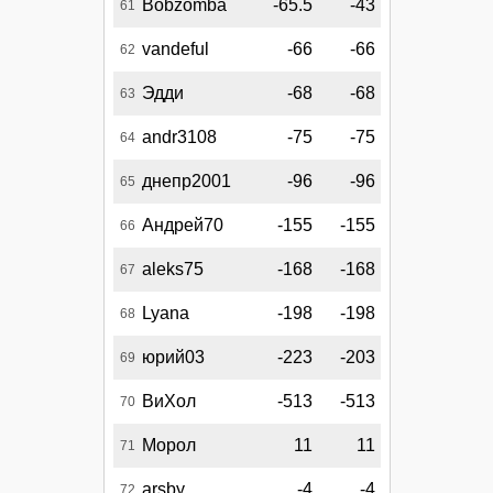
Bobzomba
-65.5
-43
61
vandeful
-66
-66
62
Эдди
-68
-68
63
andr3108
-75
-75
64
днепр2001
-96
-96
65
Андрей70
-155
-155
66
aleks75
-168
-168
67
Lyana
-198
-198
68
юрий03
-223
-203
69
ВиХол
-513
-513
70
Морол
11
11
71
arsby
-4
-4
72