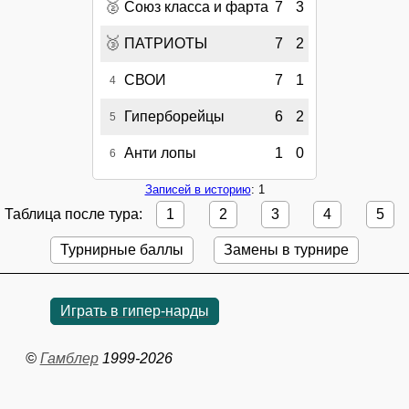
🥈
Союз класса и фарта
7
3
🥉
ПАТРИОТЫ
7
2
СВОИ
7
1
4
Гиперборейцы
6
2
5
Анти лопы
1
0
6
Записей в историю
: 1
Таблица после тура:
1
2
3
4
5
Турнирные баллы
Замены в турнире
Играть в гипер-нарды
©
Гамблер
1999-2026