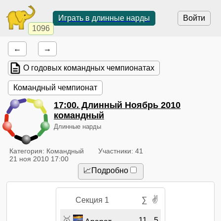
Играть в длинные нарды
Войти
1096
←
→
О годовых командных чемпионатах
Командный чемпионат
17:00
. Длинный Ноябрь 2010
командный
Длинные нарды
Категория: Командный
Участники: 41
21 ноя 2010 17:00
📈Подробно
✌
Секция 1
∑
🥇
11
5