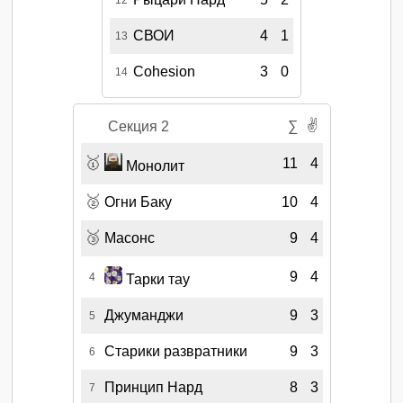
СВОИ
4
1
13
Cohesion
3
0
14
✌
Секция 2
∑
🥇
11
4
Монолит
🥈
Огни Баку
10
4
🥉
Масонс
9
4
9
4
4
Тарки тау
Джуманджи
9
3
5
Старики развратники
9
3
6
Принцип Нард
8
3
7