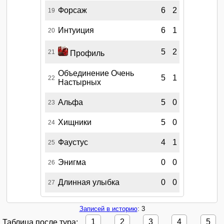
Форсаж
6
2
19
Интуиция
6
1
20
5
2
21
Профиль
Объединение Очень
5
1
22
Настырных
Альфа
5
0
23
Хищники
5
0
24
Фаустус
4
1
25
Энигма
0
0
26
Длинная улыбка
0
0
27
Записей в историю
: 3
Таблица после тура:
1
2
3
4
5