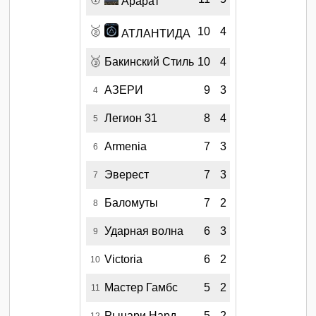
Арарат
🥈
10
4
АТЛАНТИДА
🥉
Бакинский Стиль
10
4
АЗЕРИ
9
3
4
Легион 31
8
4
5
Armenia
7
3
6
Эверест
7
3
7
Баломуты
7
2
8
Ударная волна
6
3
9
Victoria
6
2
10
Мастер Гамбс
5
2
11
Рыцари Нард
5
2
12