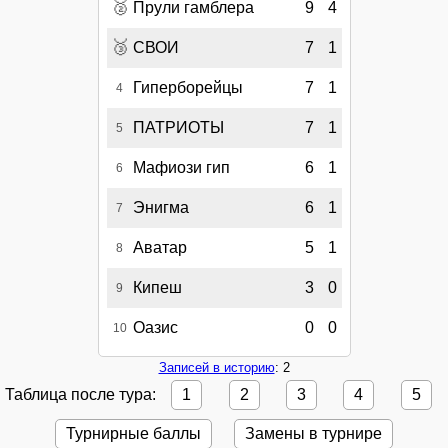
🥈
Прули гамблера
9
4
🥉
СВОИ
7
1
Гиперборейцы
7
1
4
ПАТРИОТЫ
7
1
5
Мафиози гип
6
1
6
Энигма
6
1
7
Аватар
5
1
8
Кипеш
3
0
9
Оазис
0
0
10
Записей в историю
: 2
Таблица после тура:
1
2
3
4
5
Турнирные баллы
Замены в турнире