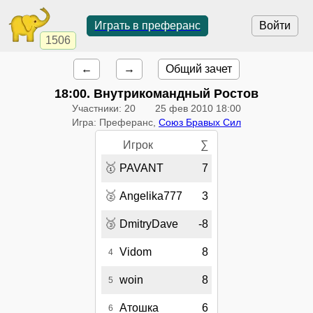
Играть в преферанс
Войти
1506
←
→
Общий зачет
18:00
. Внутрикомандный Ростов
Участники: 20
25 фев 2010 18:00
Игра: Преферанс,
Союз Бравых Сил
Игрок
∑
🥇
PAVANT
7
🥈
Angelika777
3
🥉
DmitryDave
-8
Vidom
8
4
woin
8
5
Атошка
6
6