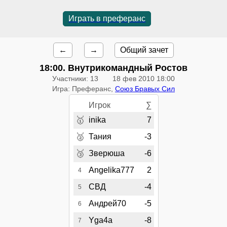
Играть в преферанс
←
→
Общий зачет
18:00
. Внутрикомандный Ростов
Участники: 13
18 фев 2010 18:00
Игра: Преферанс,
Союз Бравых Сил
Игрок
∑
🥇
inika
7
🥈
Тания
-3
🥉
Зверюша
-6
Angelika777
2
4
СВД
-4
5
Андрей70
-5
6
Yga4a
-8
7