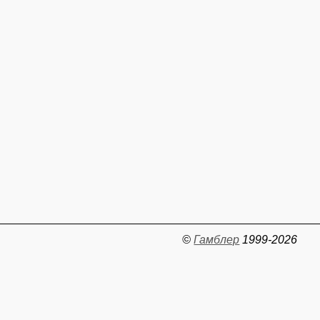
©
Гамблер
1999-2026