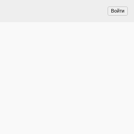
Войти