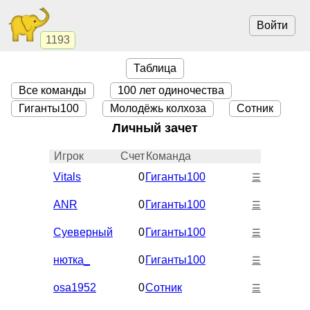
Войти
1193
Таблица
Все команды
100 лет одиночества
Гиганты100
Молодёжь колхоза
Сотник
Личный зачет
Игрок
Счет
Команда
Vitals
0
Гиганты100
☰
ANR
0
Гиганты100
☰
Суеверный
0
Гиганты100
☰
нютка_
0
Гиганты100
☰
osa1952
0
Сотник
☰