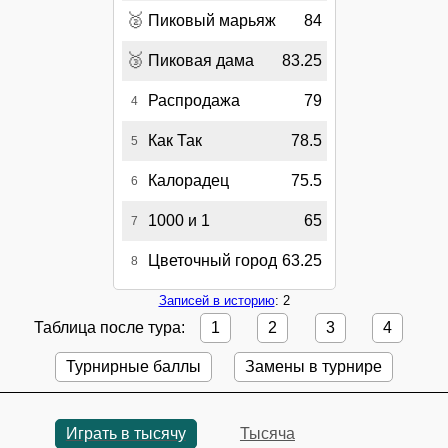
🥈
Пиковый марьяж
84
🥉
Пиковая дама
83.25
Распродажа
79
4
Как Так
78.5
5
Калорадец
75.5
6
1000 и 1
65
7
Цветочный город
63.25
8
Записей в историю
: 2
Таблица после тура:
1
2
3
4
Турнирные баллы
Замены в турнире
Играть в тысячу
Тысяча