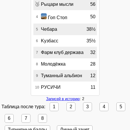
🥉
Рыцари мысли
56
50
4
Гоп Стоп
Чебара
38½
5
Kузбасс
35½
6
Фарм клуб держава
32
7
Молодёжка
28
8
Туманный альбион
12
9
РУСИЧИ
11
10
Записей в историю
: 2
Таблица после тура:
1
2
3
4
5
6
7
8
Турнирные баллы
Личный зачет