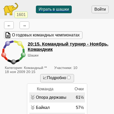
Играть в шашки
Войти
1601
←
→
О годовых командных чемпионатах
20:15
. Командный турнир - Ноябрь,
Командник
Шашки
Категория: Командный **
Участники: 10
18 ноя 2009 20:15
📈Подробно
Команда
Очки
🥇
Опора державы
61½
🥈
Байкал
57½