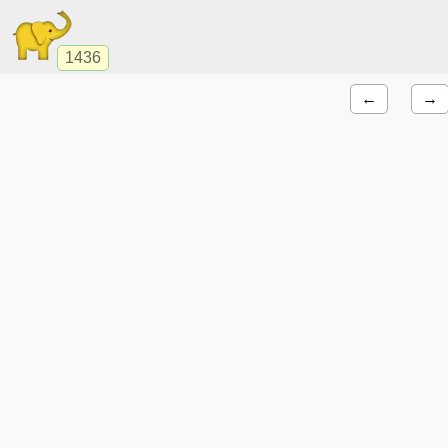
1436
←
→