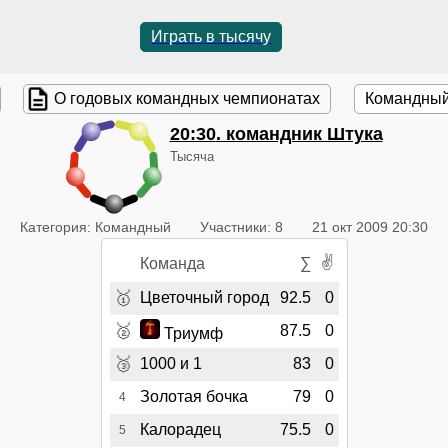
Играть в тысячу
О годовых командных чемпионатах
Командный
20:30
. командник Штука
Тысяча
Категория: Командный
Участники: 8
21 окт 2009 20:30
✌
Команда
∑
🥇
Цветочный город
92.5
0
🥈
87.5
0
Триумф
🥉
1000 и 1
83
0
Золотая бочка
79
0
4
Калорадец
75.5
0
5