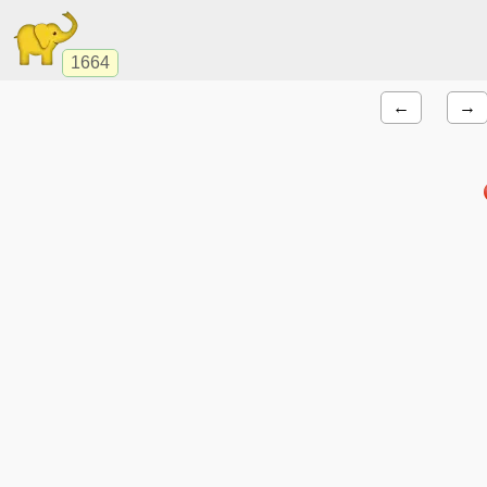
1664
←
→