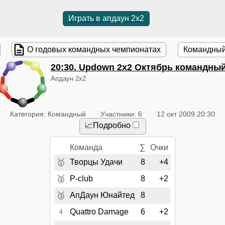
Играть в апдаун 2х2
О годовых командных чемпионатах
Командный
20:30
. Updown 2х2 Октябрь командны
Апдаун 2х2
Категория: Командный
Участники: 6
12 окт 2009 20:30
📈Подробно
Команда
∑
Очки
🥇
Творцы Удачи
8
+4
🥈
P-club
8
+2
🥉
АпДаун Юнайтед
8
Quattro Damage
6
+2
4