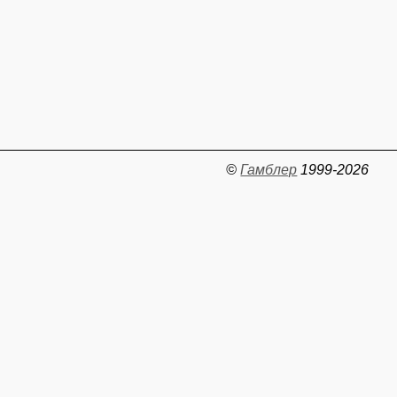
©
Гамблер
1999-2026