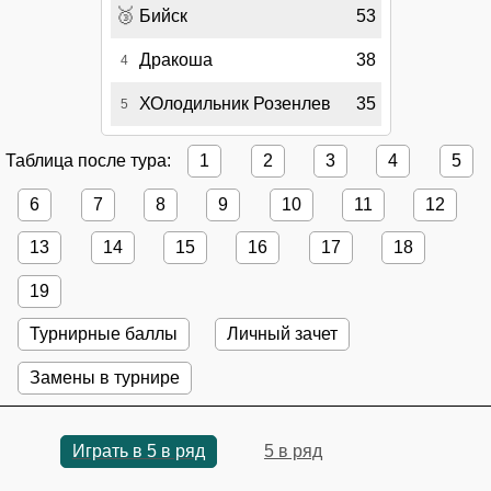
🥉
Бийск
53
Дракоша
38
4
ХОлодильник Розенлев
35
5
Таблица после тура:
1
2
3
4
5
6
7
8
9
10
11
12
13
14
15
16
17
18
19
Турнирные баллы
Личный зачет
Замены в турнире
Играть в 5 в ряд
5 в ряд