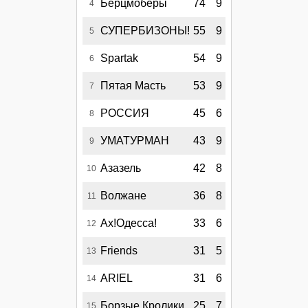
Берцмоберы
74
9
4
СУПЕРБИЗОНЫ!
55
9
5
Spartak
54
9
6
Пятая Масть
53
9
7
РОССИЯ
45
6
8
УМАТУРМАН
43
9
9
Азазель
42
8
10
Волжане
36
8
11
Ах!Одесса!
33
6
12
Friends
31
5
13
ARIEL
31
6
14
Борзые Кролики
25
7
15