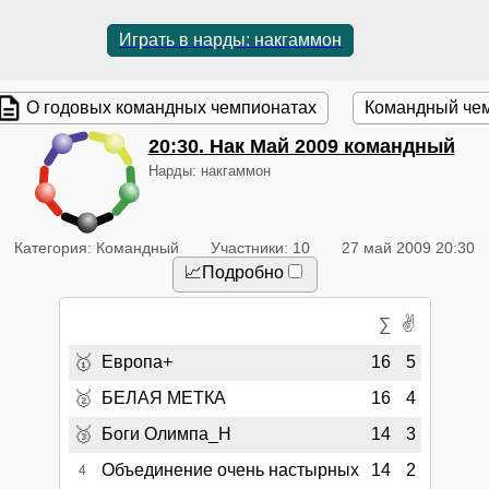
Играть в нарды: накгаммон
О годовых командных чемпионатах
Командный че
20:30
. Нак Май 2009 командный
Нарды: накгаммон
Категория: Командный
Участники: 10
27 май 2009 20:30
📈Подробно
✌
∑
🥇
Европа+
16
5
🥈
БЕЛАЯ МЕТКА
16
4
🥉
Боги Олимпа_Н
14
3
Объединение очень настырных
14
2
4