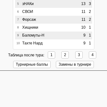
зНАКи
13
3
5
СВОИ
11
2
6
Форсаж
11
2
7
Хищники
10
1
8
Баломуты-Н
9
1
9
Тахте Нард
9
1
10
Таблица после тура:
1
2
3
4
Турнирные баллы
Замены в турнире