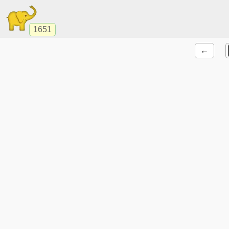
1651
←