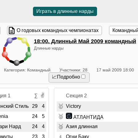
Играть в длинные нарды
О годовых командных чемпионатах
Командный
18:00
. Длинный Май 2009 командный
Длинные нарды
Категория: Командный
Участники: 28
17 май 2009 18:00
📈Подробно
✌
ция 1
∑
Секция 2
🥇
инский Стиль
29
4
Victory
🥈
enia
24
5
АТЛАНТИДА
🥉
ари Нард
24
4
Азия длинная
омуты
23
3
Огни Баку
4