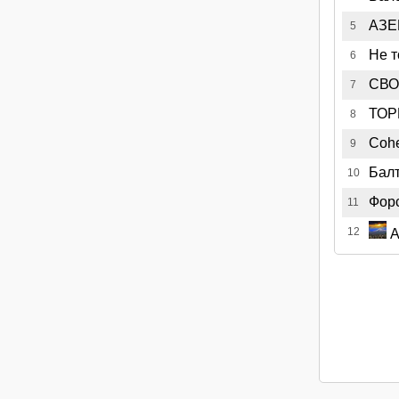
АЗЕ
5
Не т
6
СВ
7
ТО
8
Coh
9
Бал
10
Фор
11
12
А