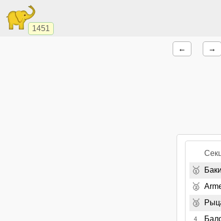
1451
←
→
Сек
🥇
Бак
🥈
Arm
🥉
Рыц
Бал
4