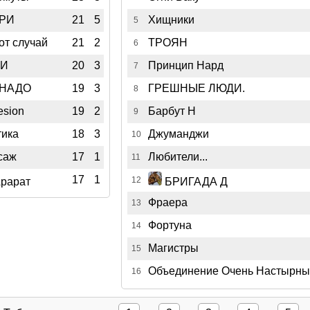
РИ
21
5
Хищники
5
от случай
21
2
ТРОЯН
6
ОИ
20
3
Принцип Нард
7
РНАДО
19
3
ГРЕШНЫЕ ЛЮДИ.
8
esion
19
2
Барбут Н
9
тика
18
3
Джуманджи
10
саж
17
1
Любители...
11
17
1
12
рарат
БРИГАДА Д
Фраера
13
Фортуна
14
Магистры
15
Объединение Очень Настырны
16