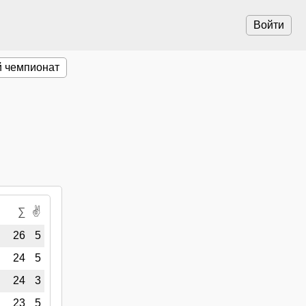
Войти
 чемпионат
✌
∑
26
5
24
5
24
3
23
5