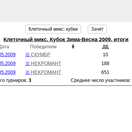
Клеточный микс: кубки
Зачет
Клеточный микс. Кубок Зима-Весна 2009, итоги
Дата
Победители
🧍
05.2009
🥇
СКУМБР
10
05.2009
🥇
HEKPOMAHT
188
05.2009
🥇
HEKPOMAHT
651
го турниров:
3
Среднее число участников: