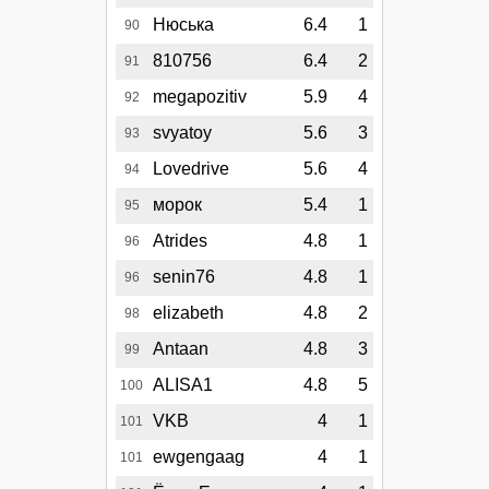
Нюська
6.4
1
90
810756
6.4
2
91
megapozitiv
5.9
4
92
svyatoy
5.6
3
93
Lovedrive
5.6
4
94
морок
5.4
1
95
Atrides
4.8
1
96
senin76
4.8
1
96
elizabeth
4.8
2
98
Antaan
4.8
3
99
ALISA1
4.8
5
100
VKB
4
1
101
ewgengaag
4
1
101