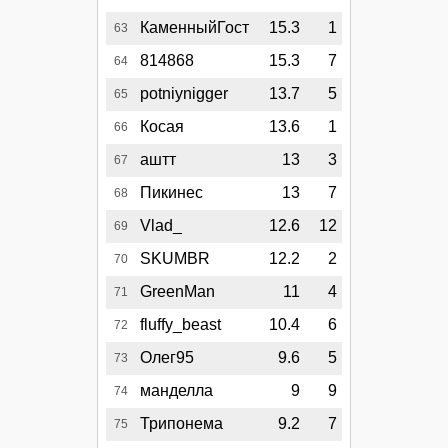
КаменныйГост
15.3
1
63
814868
15.3
7
64
potniynigger
13.7
5
65
Косая
13.6
1
66
аштт
13
3
67
Пикинес
13
7
68
Vlad_
12.6
12
69
SKUMBR
12.2
2
70
GreenMan
11
4
71
fluffy_beast
10.4
6
72
Олег95
9.6
5
73
манделла
9
9
74
Трипонема
9.2
7
75