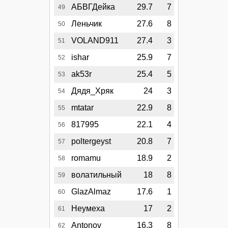
АБВГДейка
29.7
7
49
Леньчик
27.6
8
50
VOLAND911
27.4
3
51
ishar
25.9
7
52
ak53r
25.4
5
53
Дядя_Хряк
24
3
54
mtatar
22.9
8
55
817995
22.1
4
56
poltergeyst
20.8
7
57
romamu
18.9
2
58
волатильный
18
8
59
GlazAlmaz
17.6
1
60
Неумеха
17
2
61
Antonov
16.3
8
62