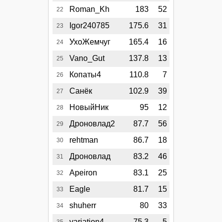
Roman_Kh
183
52
22
Igor240785
175.6
31
23
УхоЖемчуг
165.4
16
24
Vano_Gut
137.8
13
25
Копаты4
110.8
7
26
Санёк
102.9
39
27
НовыйНик
95
12
28
Дроновлад2
87.7
56
29
rehtman
86.7
18
30
Дроновлад
83.2
46
31
Apeiron
83.1
25
32
Eagle
81.7
15
33
shuherr
80
33
34
variation4
75.3
5