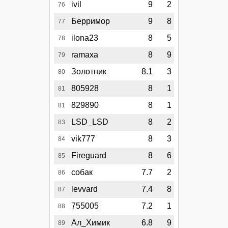
ivil
9
2
76
Берримор
9
8
77
ilona23
8
5
78
ramaxa
8
9
79
Золотник
8.1
3
80
805928
8
1
81
829890
8
1
81
LSD_LSD
8
2
83
vik777
8
3
84
Fireguard
8
6
85
собак
7.7
2
86
levvard
7.4
8
87
755005
7.2
1
88
Ал_Химик
6.8
9
89