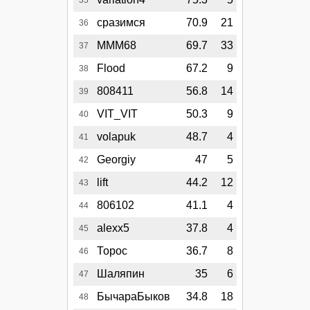
35
сразимся
70.9
21
36
MMM68
69.7
33
37
Flood
67.2
9
38
808411
56.8
14
39
VIT_VIT
50.3
9
40
volapuk
48.7
4
41
Georgiy
47
5
42
lift
44.2
12
43
806102
41.1
4
44
alexx5
37.8
4
45
Торос
36.7
8
46
Шаляпин
35
6
47
БычараБыков
34.8
18
48