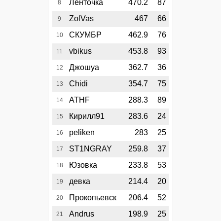
Ленточка
470.2
87
8
ZolVas
467
66
9
СКУМБР
462.9
76
10
vbikus
453.8
93
11
Джошуа
362.7
36
12
Chidi
354.7
75
13
ATHF
288.3
89
14
Кирилл91
283.6
24
15
peliken
283
25
16
ST1NGRAY
259.8
37
17
Юзовка
233.8
53
18
девка
214.4
20
19
Прокопьевск
206.4
52
20
Andrus
198.9
25
21