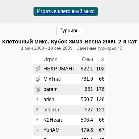
Играть в клеточный микс
Турниры
Клеточный микс. Кубок Зима-Весна 2009, 2-я кат
1 май 2009
-
19 сен 2009
Зачетные турниры: 45
Игрок
Очки
⚔
🥇
HEKPOMAHT
822.1
102
🥈
MixTrial
781.9
66
🥉
param
651
176
arish
550.7
128
4
piton17
527
121
5
K2Heart
506.4
66
6
YuriAM
479.6
67
7