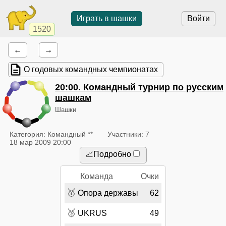
Играть в шашки
Войти
1520
←
→
О годовых командных чемпионатах
20:00
. Командный турнир по русским
шашкам
Шашки
Категория: Командный **
Участники: 7
18 мар 2009 20:00
📈Подробно
Команда
Очки
🥇
Опора державы
62
🥈
UKRUS
49