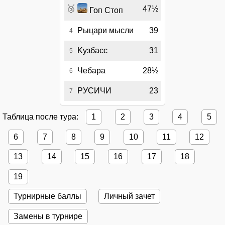
🥉
47½
Гоп Стоп
Рыцари мысли
39
4
Kузбасс
31
5
Чебара
28½
6
РУСИЧИ
23
7
Таблица после тура:
1
2
3
4
5
6
7
8
9
10
11
12
13
14
15
16
17
18
19
Турнирные баллы
Личный зачет
Замены в турнире