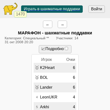
Играть в шахматные поддавки
Войти
1470
←
→
МАРАФОН - шахматные поддавки
Категория: Специальный **
Участники: 14
31 окт 2008 20:20
📈Подробно
Игрок
Очки
🥇
K2Heart
6
🥈
BOL
6
🥉
Lander
6
LeonUKR
4
4
Arkhi
4
5