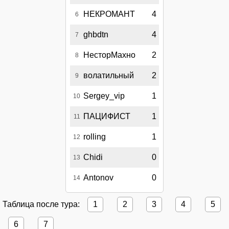
НЕКРОМАНТ
4
6
ghbdtn
4
7
НесторМахно
2
8
волатильный
2
9
Sergey_vip
1
10
ПАЦИФИСТ
1
11
rolling
1
12
Chidi
0
13
Antonov
0
14
Таблица после тура:
1
2
3
4
5
6
7