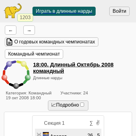
Играть в длинные нарды
Войти
1203
←
→
О годовых командных чемпионатах
Командный чемпионат
18:00
. Длинный Октябрь 2008
командный
Длинные нарды
Категория: Командный
Участники: 24
19 окт 2008 18:00
📈Подробно
✌
Секция 1
∑
🥇
26
5