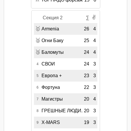
✌
Секция 2
∑
🥇
Armenia
26
4
🥈
Огни Баку
25
4
🥉
Баломуты
24
4
СВОИ
24
3
4
Европа +
23
3
5
Фортуна
22
3
6
Магистры
20
4
7
ГРЕШНЫЕ ЛЮДИ.
20
3
8
X-MARS
19
3
9