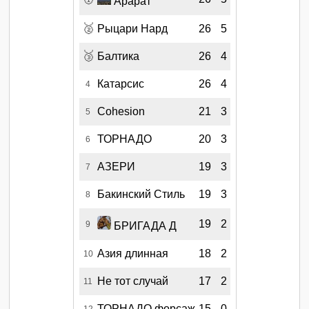
Арарат
🥈
Рыцари Нард
26
5
🥉
Балтика
26
4
Катарсис
26
4
4
Cohesion
21
3
5
ТОРНАДО
20
3
6
АЗЕРИ
19
3
7
Бакинский Стиль
19
3
8
19
2
9
БРИГАДА Д
Азия длинная
18
2
10
Не тот случай
17
2
11
ТОРНАДО форсаж
15
0
12