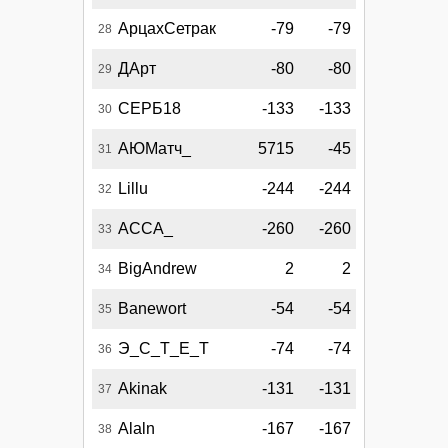
АрцахСетрак
-79
-79
28
ДАрт
-80
-80
29
СЕРБ18
-133
-133
30
АЮМатч_
5715
-45
31
Lillu
-244
-244
32
АССА_
-260
-260
33
BigAndrew
2
2
34
Banewort
-54
-54
35
Э_С_Т_Е_Т
-74
-74
36
Akinak
-131
-131
37
Alaln
-167
-167
38