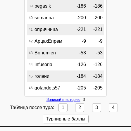
pegasik
-186
-186
39
somarina
-200
-200
40
опричница
-221
-221
41
АрцахЕпрем
-9
-9
42
Bohemien
-53
-53
43
infusoria
-126
-126
44
голани
-184
-184
45
golandets57
-205
-205
46
Записей в историю
: 3
Таблица после тура:
1
2
3
4
Турнирные баллы