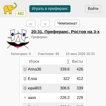
Играть в преферанс
Войти
482
←
→
Чемпионат
20:31
. Преферанс, Ростов на 3-х
Преферанс
Категория: II
Участники: 46
10 июн 2026 20:31
Игрок
∑
Висты
🥇
Arina36
339.6
426
🥈
Елла
322
412
🥉
юрий03
306.6
339
aass
226.3
229
4