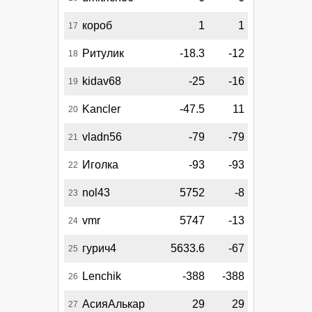
короб
1
1
17
Ритулик
-18.3
-12
18
kidav68
-25
-16
19
Kancler
-47.5
11
20
vladn56
-79
-79
21
Иголка
-93
-93
22
nol43
5752
-8
23
vmr
5747
-13
24
гурич4
5633.6
-67
25
Lenchik
-388
-388
26
АсияАлькар
29
29
27