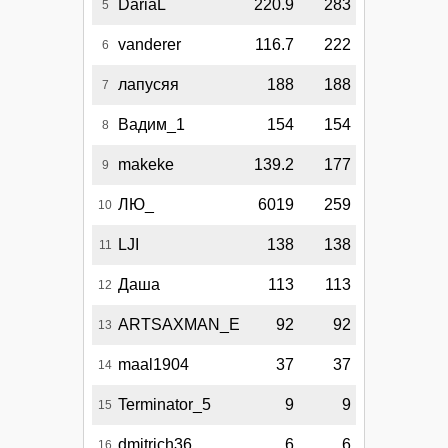
DariaL
220.9
283
5
vanderer
116.7
222
6
лапусяя
188
188
7
Вадим_1
154
154
8
makeke
139.2
177
9
ЛЮ_
6019
259
10
LJI
138
138
11
Даша
113
113
12
ARTSAXMAN_E
92
92
13
maal1904
37
37
14
Terminator_5
9
9
15
dmitrich36
6
6
16