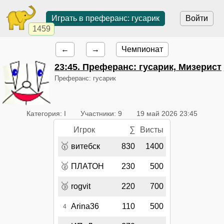
Играть в преферанс: гусарик
Войти
1459
←
→
Чемпионат
23:45
. Преферанс: гусарик, Мизерист
Преферанс: гусарик
Категория: I
Участники: 9
19 май 2026 23:45
Игрок
∑
Висты
🥇
витебск
830
1400
🥈
ПЛАТОН
230
500
🥉
rogvit
220
700
Arina36
110
500
4