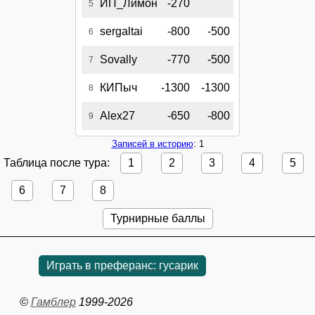
ИП_Лимон
-270
5
sergaltai
-800
-500
6
Sovally
-770
-500
7
КИПыч
-1300
-1300
8
Alex27
-650
-800
9
Записей в историю
: 1
Таблица после тура:
1
2
3
4
5
6
7
8
Турнирные баллы
Играть в преферанс: гусарик
©
Гамблер
1999-2026