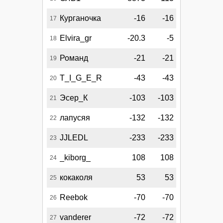
Курганочка
-16
-16
17
Elvira_gr
-20.3
-5
18
Романд
-21
-21
19
T_I_G_E_R
-43
-43
20
Эсер_К
-103
-103
21
лапусяя
-132
-132
22
JJLEDL
-233
-233
23
_kiborg_
108
108
24
кокаколя
53
53
25
Reebok
-70
-70
26
vanderer
-72
-72
27