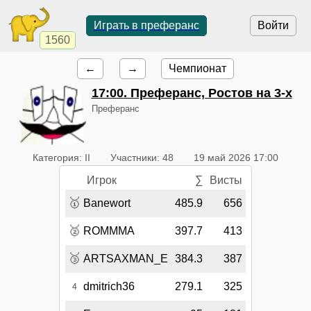
Играть в преферанс
Войти
1560
←
→
Чемпионат
17:00
. Преферанс, Ростов на 3-х
Преферанс
Категория: II
Участники: 48
19 май 2026 17:00
Игрок
∑
Висты
🥇
Banewort
485.9
656
🥈
ROMMMA
397.7
413
🥉
ARTSAXMAN_E
384.3
387
dmitrich36
279.1
325
4