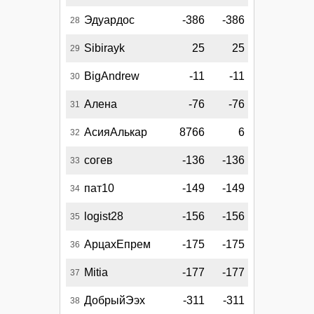
Эдуардос
-386
-386
28
Sibirayk
25
25
29
BigAndrew
-11
-11
30
Алена
-76
-76
31
АсияАлькар
8766
6
32
согев
-136
-136
33
пат10
-149
-149
34
logist28
-156
-156
35
АрцахЕпрем
-175
-175
36
Mitia
-177
-177
37
ДобрыйЭэх
-311
-311
38