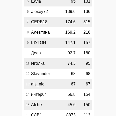
Елла
95
131
5
alexey72
-139.6
-136
6
СЕРБ18
174.6
315
7
Алевтина
169.2
216
8
ШУТОН
147.1
157
9
Деев
92.7
180
10
Иголка
74.3
95
11
Slavunder
68
68
12
ais_nic
67
67
13
интер64
56.8
154
14
Afchik
45.6
150
15
СЛВ1
8873
113
16