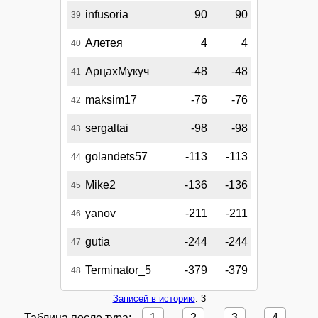
infusoria
90
90
39
Алетея
4
4
40
АрцахМукуч
-48
-48
41
maksim17
-76
-76
42
sergaltai
-98
-98
43
golandets57
-113
-113
44
Mike2
-136
-136
45
yanov
-211
-211
46
gutia
-244
-244
47
Terminator_5
-379
-379
48
Записей в историю
: 3
Таблица после тура:
1
2
3
4