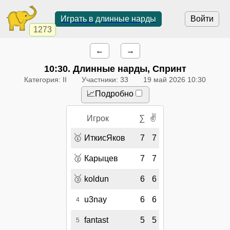
Играть в длинные нарды
Войти
1273
←
→
10:30
. Длинные нарды, Спринт
Категория: II
Участники: 33
19 май 2026 10:30
📈Подробно
✌
Игрок
∑
🥇
ИткисЯков
7
7
🥈
Карыцев
7
7
🥉
koldun
6
6
u3nay
6
6
4
fantast
5
5
5