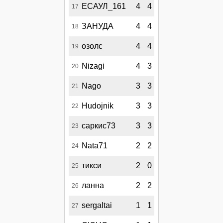
ЕСАУЛ_161
4
4
17
ЗАНУДА
4
4
18
озолс
4
4
19
Nizagi
4
3
20
Nago
3
3
21
Hudojnik
3
3
22
саркис73
3
3
23
Nata71
2
2
24
тикси
2
0
25
ланна
2
2
26
sergaltai
1
1
27