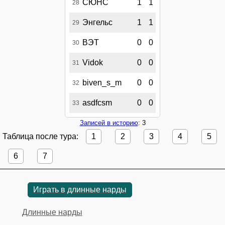
СЮНС
1
1
28
Энгельс
1
1
29
ВЭТ
0
0
30
Vidok
0
0
31
biven_s_m
0
0
32
asdfcsm
0
0
33
Записей в историю
: 3
Таблица после тура:
1
2
3
4
5
6
7
Играть в длинные нарды
Длинные нарды