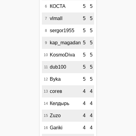
КОСТА
5
5
6
vlmall
5
5
7
sergor1955
5
5
8
kap_magadan
5
5
9
KosmoDiva
5
5
10
dub100
5
5
11
Byka
5
5
12
согев
4
4
13
Келдырь
4
4
14
Zuzo
4
4
15
Gariki
4
4
16