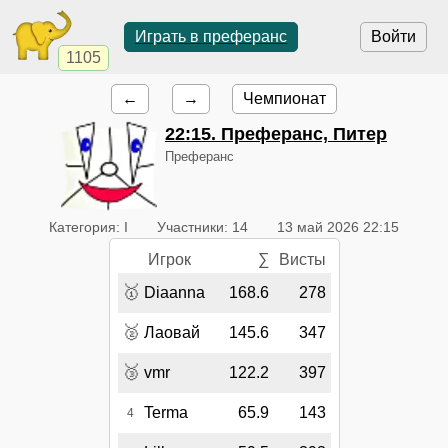
Играть в преферанс
Войти
1105
←
→
Чемпионат
22:15
. Преферанс, Питер
Преферанс
Категория: I
Участники: 14
13 май 2026 22:15
Игрок
∑
Висты
🥇
Diaanna
168.6
278
🥈
Лаовай
145.6
347
🥉
vmr
122.2
397
Terma
65.9
143
4