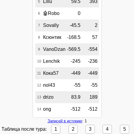
Lillu
59.5
393
5
🤖
Robo
0
6
Sovally
-45.5
2
7
Ксюнтик
-168.5
57
8
VanoDzan
-569.5
-554
9
Lenchik
-245
-236
10
Кока57
-449
-449
11
nol43
-55
-55
12
drizo
83.9
189
13
ong
-512
-512
14
Записей в историю
: 1
Таблица после тура:
1
2
3
4
5