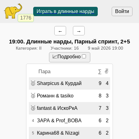
Играть в длинные нарды
Войти
1776
←
→
19:00
. Длинные нарды, Парный спринт, 2+5
Категория: II
Участники: 16
9 май 2026 19:00
📈Подробно
✌
Пара
∑
🥇
Sharpicus & Курдай
9
4
🥈
Романн & tasiko
8
3
🥉
fantast & ИскоРкА
7
3
ЗАРА & Prof_BOBA
6
2
4
Карина68 & Nizagi
6
2
5