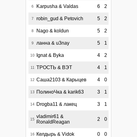
Karpusha & Valdas
6
2
6
robin_gud & Petovich
5
2
7
Nago & koldun
5
2
8
ланна & u3nay
5
1
9
Ignat & Byka
4
2
10
ТРОСТЬ & ВЭТ
4
1
11
Саша2103 & Карыцев
4
0
12
ПолиноЧка & karik63
3
1
13
Drogba11 & лакец
3
1
14
vladimir61 &
2
0
15
RonaldReagan
Келдырь & Vidok
0
0
16