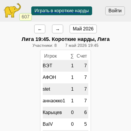
Играть в короткие нарды
Войти
607
←
→
Май 2026
Лига
19:45
. Короткие нарды, Лига
Участники: 8
7 май 2026 19:45
Игрок
∑
Счет
ВЭТ
1
7
АФОН
1
7
stet
1
7
аннаокко1
1
7
Карыцев
0
6
BalV
0
5