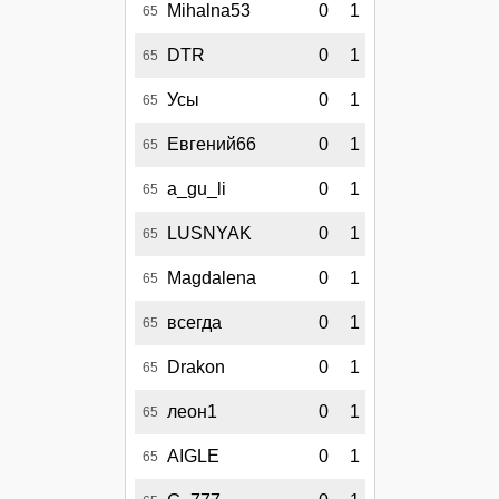
Mihalna53
0
1
65
DTR
0
1
65
Усы
0
1
65
Евгений66
0
1
65
a_gu_li
0
1
65
LUSNYAK
0
1
65
Magdalena
0
1
65
всегда
0
1
65
Drakon
0
1
65
леон1
0
1
65
AIGLE
0
1
65