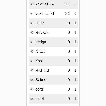
kaktus1967
0.1
5
63
vezunchik1
0.1
6
64
Izubr
0
1
65
Revkate
0
1
65
pedga
0
1
65
Nika5
0
1
65
Крот
0
1
65
Richard
0
1
65
Sakos
0
1
65
cord
0
1
65
mirekl
0
1
65