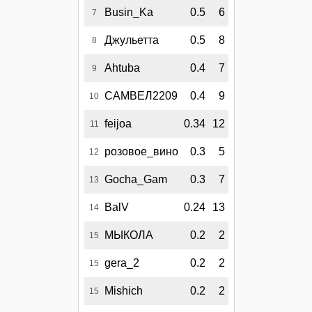
Busin_Ka
0.5
6
7
Джульетта
0.5
8
8
Ahtuba
0.4
7
9
САМВЕЛ2209
0.4
9
10
feijoa
0.34
12
11
розовое_вино
0.3
5
12
Gocha_Gam
0.3
7
13
BalV
0.24
13
14
МЫКОЛА
0.2
2
15
gera_2
0.2
2
15
Mishich
0.2
2
15