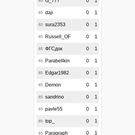
G_777
0
1
65
daji
0
1
65
sura2353
0
1
65
Russell_OF
0
1
65
ФГСдок
0
1
65
Parabellkin
0
1
65
Edgar1982
0
1
65
Demon
0
1
65
sandrino
0
1
65
pavle55
0
1
65
top_
0
1
65
Paragraph
0
1
65