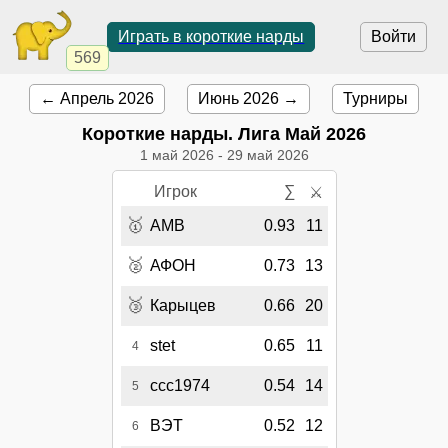
Играть в короткие нарды
Войти
569
← Апрель 2026
Июнь 2026 →
Турниры
Короткие нарды. Лига Май 2026
1 май 2026
-
29 май 2026
Игрок
∑
⚔
🥇
AMB
0.93
11
🥈
АФОН
0.73
13
🥉
Карыцев
0.66
20
stet
0.65
11
4
ccc1974
0.54
14
5
ВЭТ
0.52
12
6