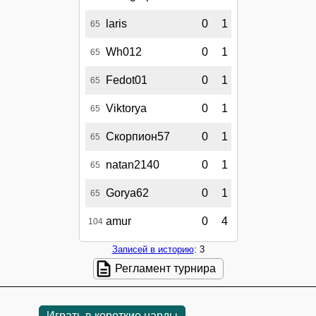
laris
0
1
65
Wh012
0
1
65
Fedot01
0
1
65
Viktorya
0
1
65
Скорпион57
0
1
65
natan2140
0
1
65
Gorya62
0
1
65
amur
0
4
104
Записей в историю
: 3
Регламент турнира
Играть в короткие нарды