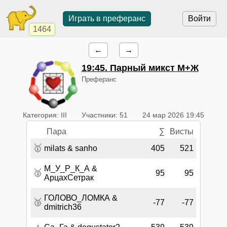
Играть в преферанс
Войти
1464
←
→
19:45
. Парный микст М+Ж
Преферанс
Категория: III
Участники: 51
24 мар 2026 19:45
Пара
∑
Висты
🥇
milats & sanho
405
521
М_У_Р_К_А &
🥈
95
95
АрцахСетрак
ГОЛОВО_ЛОМКА &
🥉
-77
-77
dmitrich36