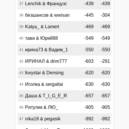
Lenchik & Французс
-439
-439
37
безшансов & wwisan
-445
-304
38
Katya_ & Lamert
-469
-469
39
тави & Юрий88
-549
-549
40
ирина73 & Вадим_1
-550
-550
41
ИРИНАЛ & drim777
-603
-291
42
foxystar & Densing
-620
-620
43
Иголка & sergaltai
-630
-630
44
Даша & T_I_G_E_R
-657
-657
45
Ритулик & ЛЮ_
-905
-905
46
nika18 & pegasik
-992
-992
47