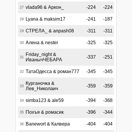
vlada96 & Аркон_
-224
-224
27
Lyana & maksim17
-241
-187
28
СТРЕЛА_ & anpash08
-311
-311
29
Алена & nester
-325
-325
30
Friday_night &
-337
-251
31
ИванычЧЕБАРА
ТатаОдесса & роман777
-345
-345
32
Курганочка &
-359
-359
33
Лев_Николаич
simba123 & ale59
-394
-368
34
Похъя & ромасик
-396
-344
35
Banewort & Калвера
-404
-404
36