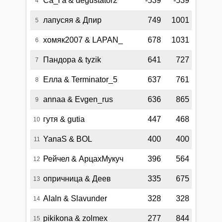
Са_Га & degustator2
-539
-539
4
лапусяя & Дпир
749
1001
5
хомяк2007 & LAPAN_
678
1031
6
Пандора & tyzik
641
727
7
Елла & Terminator_5
637
761
8
annaa & Evgen_rus
636
865
9
гутя & gutia
447
468
10
YanaS & BOL
400
400
11
Рейчел & АрцахМукуч
396
564
12
опричница & Деев
335
675
13
Alaln & Slavunder
328
328
14
pikikona & zolmex
277
844
15