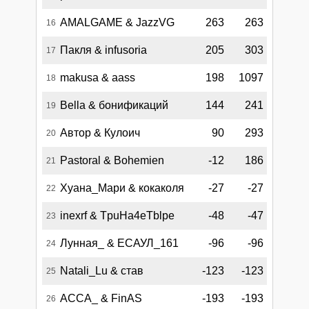
AMALGAME & JazzVG
263
263
16
Пакля & infusoria
205
303
17
makusa & aass
198
1097
18
Bella & бонификаций
144
241
19
Автор & Кулоич
90
293
20
Pastoral & Bohemien
-12
186
21
Хуана_Мари & кокаколя
-27
-27
22
inexrf & TpuHa4eTblpe
-48
-47
23
Лунная_ & ЕСАУЛ_161
-96
-96
24
Natali_Lu & став
-123
-123
25
АССА_ & FinAS
-193
-193
26