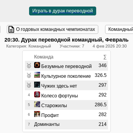
Играть в дурак переводной
О годовых командных чемпионатах
Командный
20:30
. Дурак переводной командный, Февраль
Категория: Командный
Участники: 7
4 фев 2026 20:30
Команда
∑
🥇
346
Безумные переводной
🥈
326.5
Культурное поколение
🥉
297
Чужих здесь нет
292
4
Колесо фортуны
286.5
5
Старожилы
282
6
Профит
Доминанты
214
7