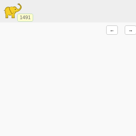
1491
←
→