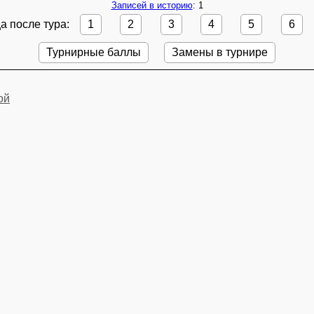
Записей в историю
: 1
а после тура:
1
2
3
4
5
6
Турнирные баллы
Замены в турнире
ой