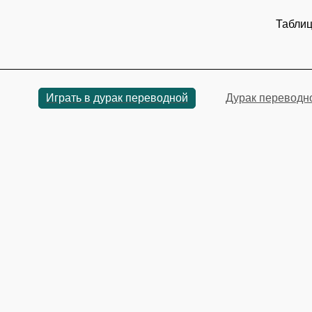
Таблиц
Играть в дурак переводной
Дурак переводн