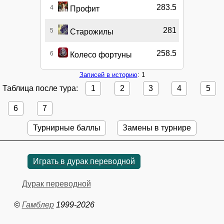
283.5
4
Профит
281
5
Старожилы
258.5
6
Колесо фортуны
Записей в историю
: 1
Таблица после тура:
1
2
3
4
5
6
7
Турнирные баллы
Замены в турнире
Играть в дурак переводной
Дурак переводной
©
Гамблер
1999-2026