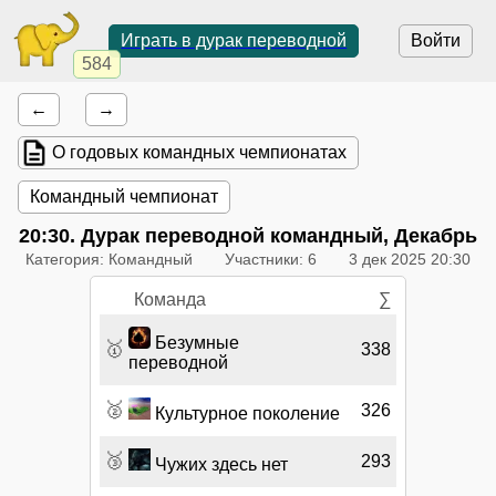
Играть в дурак переводной
Войти
584
←
→
О годовых командных чемпионатах
Командный чемпионат
20:30
. Дурак переводной командный, Декабрь
Категория: Командный
Участники: 6
3 дек 2025 20:30
Команда
∑
Безумные
🥇
338
переводной
🥈
326
Культурное поколение
🥉
293
Чужих здесь нет