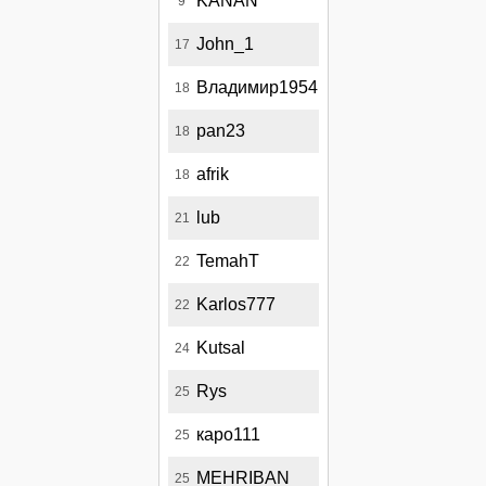
KANAN
9
John_1
17
Владимир1954
18
pan23
18
afrik
18
lub
21
TemahT
22
Karlos777
22
Kutsal
24
Rys
25
каро111
25
MEHRIBAN
25