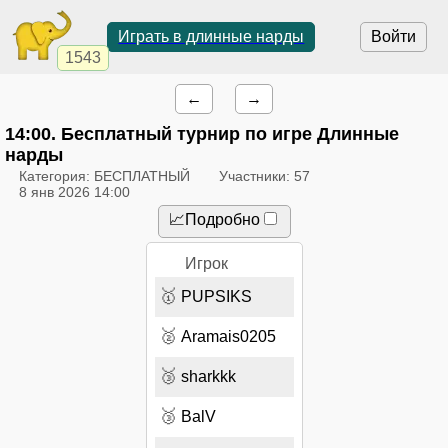
Играть в длинные нарды
Войти
1543
←
→
14:00
. Бесплатный турнир по игре Длинные
нарды
Категория: БЕСПЛАТНЫЙ
Участники: 57
8 янв 2026 14:00
📈Подробно
Игрок
🥇
PUPSIKS
🥈
Aramais0205
🥉
sharkkk
🥉
BalV