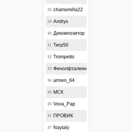
chamomilla22
25
Andrys
29
Декомпозитор
30
Тигр50
31
Trompetto
32
Фенолфталеин
33
armen_64
34
МСК
35
Vova_Pap
35
ПРОВИК
37
Naytaly
37