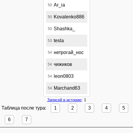
Ar_ia
50
Kovalenko886
50
Shashka_
50
tesla
53
нетрогай_нос
54
чижиков
54
leon0803
54
Marchand63
54
Записей в историю
: 1
Таблица после тура:
1
2
3
4
5
6
7