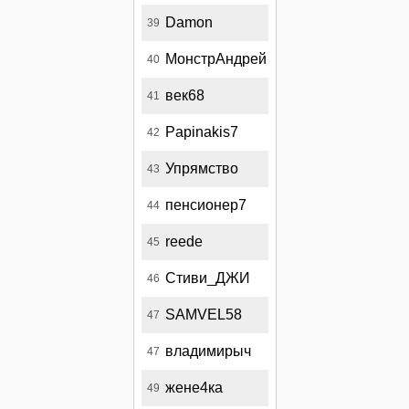
Damon
39
МонстрАндрей
40
век68
41
Papinakis7
42
Упрямство
43
пенсионер7
44
reede
45
Стиви_ДЖИ
46
SAMVEL58
47
владимирыч
47
жене4ка
49