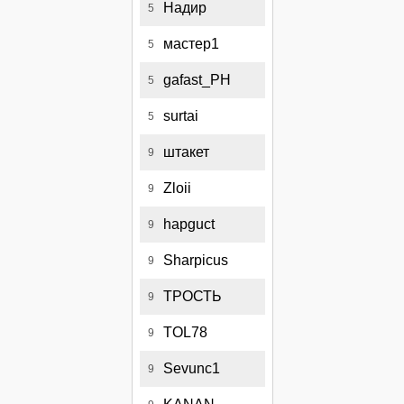
Надир
5
мастер1
5
gafast_PH
5
surtai
5
штакет
9
Zloii
9
hapguct
9
Sharpicus
9
ТРОСТЬ
9
TOL78
9
Sevunc1
9