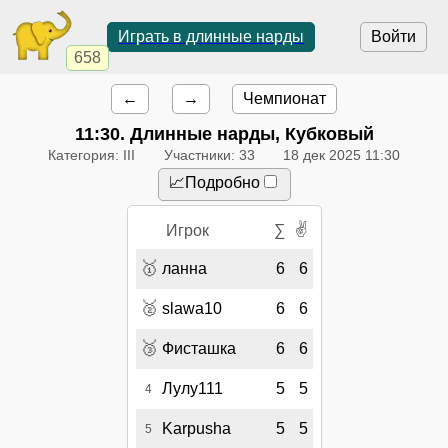
Играть в длинные нарды
Войти
658
←
→
Чемпионат
11:30
. Длинные нарды, Кубковый
Категория: III
Участники: 33
18 дек 2025 11:30
📈Подробно
✌
Игрок
∑
🥇
ланна
6
6
🥈
slawa10
6
6
🥉
Фисташка
6
6
Лулу111
5
5
4
Karpusha
5
5
5