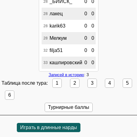
_БИЙСК_
0
0
28
лакец
0
0
28
karik63
0
0
28
Мелкум
0
0
28
filja51
0
0
32
кашпировский
0
0
33
Записей в историю
: 3
Таблица после тура:
1
2
3
4
5
6
Турнирные баллы
Играть в длинные нарды