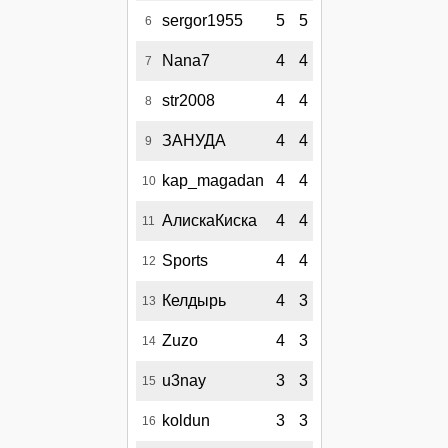
sergor1955
5
5
6
Nana7
4
4
7
str2008
4
4
8
ЗАНУДА
4
4
9
kap_magadan
4
4
10
АлискаКиска
4
4
11
Sports
4
4
12
Келдырь
4
3
13
Zuzo
4
3
14
u3nay
3
3
15
koldun
3
3
16