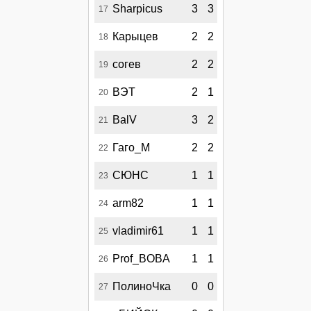
Sharpicus
3
3
17
Карыцев
2
2
18
согев
2
2
19
ВЭТ
2
1
20
BalV
3
2
21
Гаго_М
2
2
22
СЮНС
1
1
23
arm82
1
1
24
vladimir61
1
1
25
Prof_BOBA
1
1
26
ПолиноЧка
0
0
27