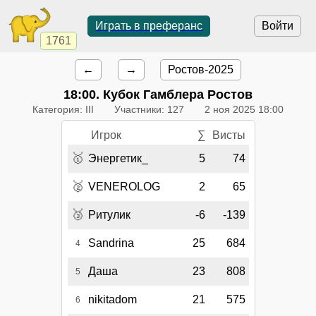
Играть в преферанс
Войти
1761
←
→
Ростов-2025
18:00
. Кубок Гамблера Ростов
Категория: III
Участники: 127
2 ноя 2025 18:00
Игрок
∑
Висты
🥇
Энергетик_
5
74
🥈
VENEROLOG
2
65
🥉
Ритулик
-6
-139
Sandrina
25
684
4
Даша
23
808
5
nikitadom
21
575
6