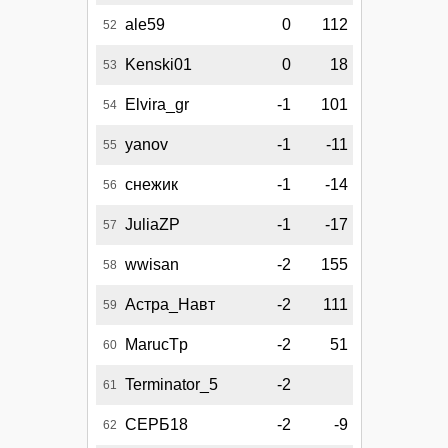
ale59
0
112
52
Kenski01
0
18
53
Elvira_gr
-1
101
54
yanov
-1
-11
55
снежик
-1
-14
56
JuliaZP
-1
-17
57
wwisan
-2
155
58
Астра_Навт
-2
111
59
MarucTp
-2
51
60
Terminator_5
-2
61
СЕРБ18
-2
-9
62