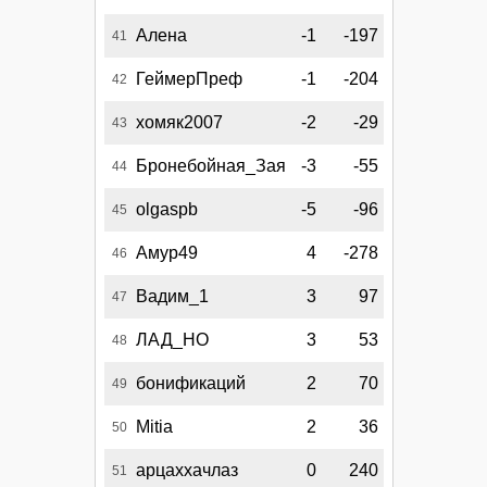
Алена
-1
-197
41
ГеймерПреф
-1
-204
42
хомяк2007
-2
-29
43
Бронебойная_Зая
-3
-55
44
olgaspb
-5
-96
45
Амур49
4
-278
46
Вадим_1
3
97
47
ЛАД_НО
3
53
48
бонификаций
2
70
49
Mitia
2
36
50
арцаххачлаз
0
240
51