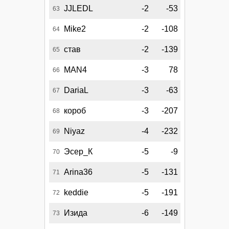
JJLEDL
-2
-53
63
Mike2
-2
-108
64
став
-2
-139
65
MAN4
-3
78
66
DariaL
-3
-63
67
короб
-3
-207
68
Niyaz
-4
-232
69
Эсер_К
-5
-9
70
Arina36
-5
-131
71
keddie
-5
-191
72
Изида
-6
-149
73