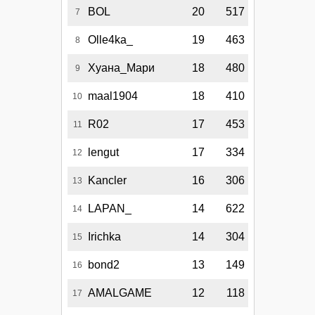
BOL
20
517
7
Olle4ka_
19
463
8
Хуана_Мари
18
480
9
maal1904
18
410
10
R02
17
453
11
lengut
17
334
12
Kancler
16
306
13
LAPAN_
14
622
14
Irichka
14
304
15
bond2
13
149
16
AMALGAME
12
118
17