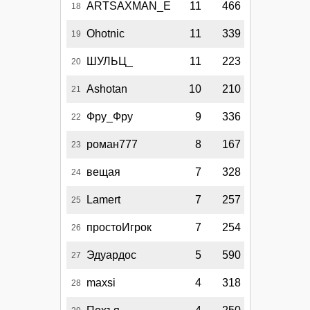
ARTSAXMAN_E
11
466
18
Ohotnic
11
339
19
ШУЛЬЦ_
11
223
20
Ashotan
10
210
21
Фру_Фру
9
336
22
роман777
8
167
23
вещая
7
328
24
Lamert
7
257
25
простоИгрок
7
254
26
Эдуардос
5
590
27
maxsi
4
318
28