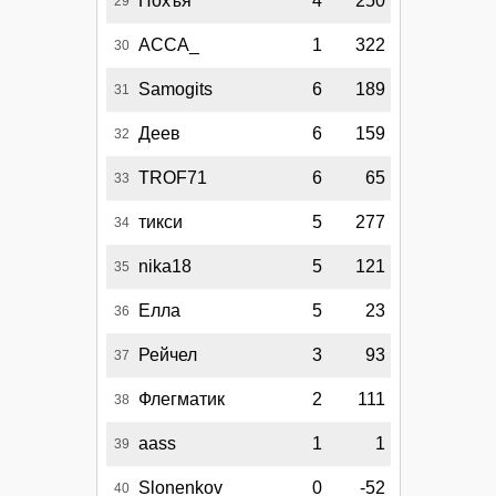
Похъя
4
250
29
АССА_
1
322
30
Samogits
6
189
31
Деев
6
159
32
TROF71
6
65
33
тикси
5
277
34
nika18
5
121
35
Елла
5
23
36
Рейчел
3
93
37
Флегматик
2
111
38
aass
1
1
39
Slonenkov
0
-52
40