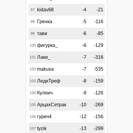
kidav68
-4
-21
97
Гренка
-5
-116
98
тави
-6
-85
99
фигурка_
-6
-129
100
Лаки_
-7
-316
101
makusa
-7
-535
102
ЛедиТреф
-8
-159
103
Кулоич
-9
-126
104
АрцахСетрак
-10
-269
105
гурич4
-12
-156
106
tyzik
-13
-299
107