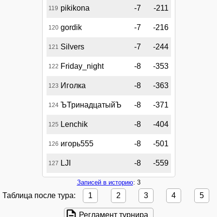
pikikona
-7
-211
119
gordik
-7
-216
120
Silvers
-7
-244
121
Friday_night
-8
-353
122
Иголка
-8
-363
123
ЪТринадцатыйЪ
-8
-371
124
Lenchik
-8
-404
125
игорь555
-8
-501
126
LJI
-8
-559
127
Записей в историю
: 3
Таблица после тура:
1
2
3
4
5
Регламент турнира