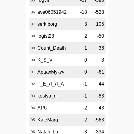
rogvit
-17
-390
85
ave06051942
-18
-528
86
serkiborg
3
105
87
logist28
2
-50
88
Count_Death
1
36
89
K_S_V
0
8
90
АрцахМукуч
0
-61
91
Г_Е_Л_Л_А
-1
44
92
kostya_n
-1
-83
93
APU
-2
43
94
KateMarg
-2
-563
95
Natali_Lu
-3
-334
96