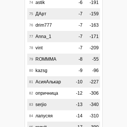
astik
-6
-191
74
ДАрт
-7
-159
75
drim777
-7
-163
76
Anna_1
-7
-171
77
vint
-7
-209
78
ROMMMA
-8
-55
79
kazsg
-9
-96
80
АсияАлькар
-10
-227
81
опричница
-12
-306
82
serjio
-13
-340
83
лапусяя
-14
-310
84