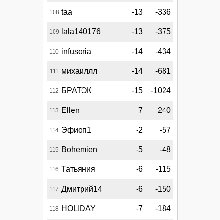
taa
-13
-336
108
lala140176
-13
-375
109
infusoria
-14
-434
110
михаиллл
-14
-681
111
БРАТОК
-15
-1024
112
Ellen
7
240
113
Эфиоп1
-2
-57
114
Bohemien
-5
-48
115
Татьяния
-6
-115
116
Дмитрий14
-6
-150
117
HOLIDAY
-7
-184
118