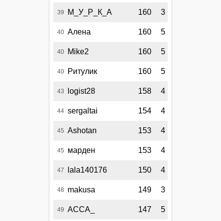
М_У_Р_К_А
160
3
39
Алена
160
5
40
Mike2
160
5
40
Ритулик
160
5
40
logist28
158
4
43
sergaltai
154
4
44
Ashotan
153
4
45
марден
153
4
45
lala140176
150
4
47
makusa
149
3
48
АССА_
147
5
49