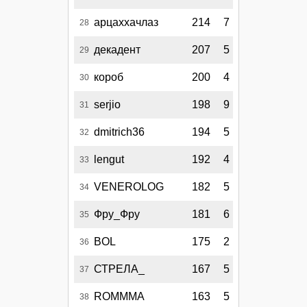
арцаххачлаз
214
7
28
декадент
207
5
29
короб
200
4
30
serjio
198
9
31
dmitrich36
194
5
32
lengut
192
4
33
VENEROLOG
182
5
34
Фру_Фру
181
6
35
BOL
175
2
36
СТРЕЛА_
167
5
37
ROMMMA
163
5
38