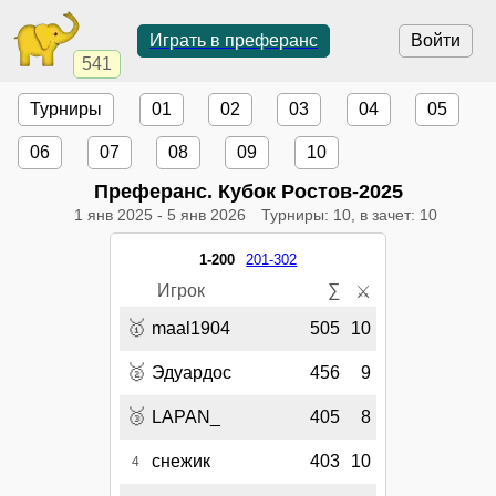
Играть в преферанс
Войти
541
Турниры
01
02
03
04
05
06
07
08
09
10
Преферанс. Кубок Ростов-2025
1 янв 2025
-
5 янв 2026
Турниры: 10, в зачет: 10
1-200
201-302
Игрок
∑
⚔
🥇
maal1904
505
10
🥈
Эдуардос
456
9
🥉
LAPAN_
405
8
снежик
403
10
4