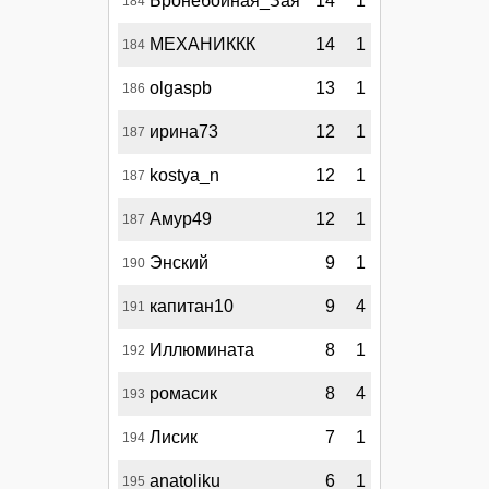
Бронебойная_Зая
14
1
184
МЕХАНИККК
14
1
184
olgaspb
13
1
186
ирина73
12
1
187
kostya_n
12
1
187
Амур49
12
1
187
Энский
9
1
190
капитан10
9
4
191
Иллюмината
8
1
192
ромасик
8
4
193
Лисик
7
1
194
anatoliku
6
1
195