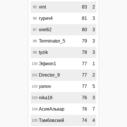
vint
83
2
95
гурич4
81
3
96
orel62
80
3
97
Terminator_5
79
3
98
tyzik
78
3
99
Эфиоп1
77
1
100
Director_9
77
2
101
yanov
77
5
102
nika18
76
3
103
АсияАлькар
76
7
104
Тамбовский
74
4
105