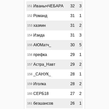
ИванычЧЕБАРА
32
3
151
Романд
31
1
152
хазяин
31
2
153
Изида
31
3
154
АЮМатч_
30
5
155
префка
29
1
156
Астра_Навт
29
2
157
_САНУК_
28
1
158
Иголка
28
2
159
СЕРБ18
27
2
160
безшансов
26
1
161