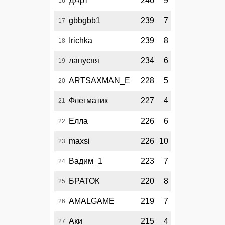
ДАрт
246
9
16
gbbgbb1
239
7
17
Irichka
239
8
18
лапусяя
234
6
19
ARTSAXMAN_E
228
5
20
Флегматик
227
4
21
Елла
226
6
22
maxsi
226
10
23
Вадим_1
223
7
24
БРАТОК
220
8
25
AMALGAME
219
7
26
Аки
215
4
27