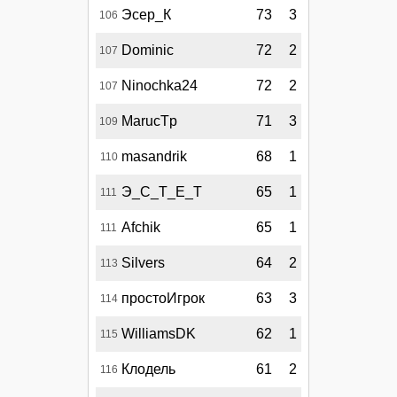
Эсер_К
73
3
106
Dominic
72
2
107
Ninochka24
72
2
107
MarucTp
71
3
109
masandrik
68
1
110
Э_С_Т_Е_Т
65
1
111
Afchik
65
1
111
Silvers
64
2
113
простоИгрок
63
3
114
WilliamsDK
62
1
115
Клодель
61
2
116