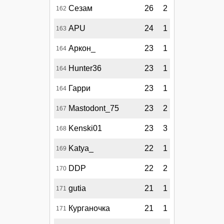
Сезам
26
2
162
APU
24
1
163
Аркон_
23
1
164
Hunter36
23
1
164
Гарри
23
1
164
Mastodont_75
23
2
167
Kenski01
23
3
168
Katya_
22
1
169
DDP
22
2
170
gutia
21
1
171
Курганочка
21
1
171