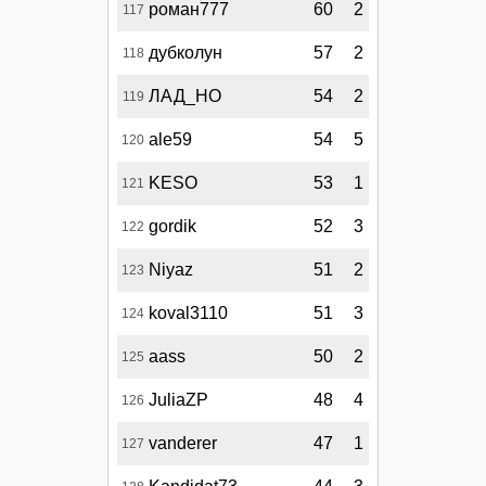
роман777
60
2
117
дубколун
57
2
118
ЛАД_НО
54
2
119
ale59
54
5
120
KESO
53
1
121
gordik
52
3
122
Niyaz
51
2
123
koval3110
51
3
124
aass
50
2
125
JuliaZP
48
4
126
vanderer
47
1
127