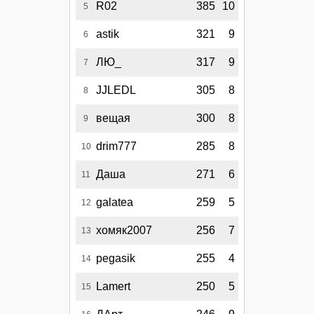
R02
385
10
5
astik
321
9
6
ЛЮ_
317
9
7
JJLEDL
305
8
8
вещая
300
8
9
drim777
285
8
10
Даша
271
6
11
galatea
259
5
12
хомяк2007
256
7
13
pegasik
255
4
14
Lamert
250
5
15