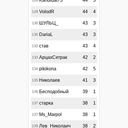
Kandidat73
44
3
128
VolodR
44
4
129
ШУЛЬЦ_
43
3
130
DariaL
43
3
130
став
43
4
132
АрцахСетрак
42
2
133
pikikona
42
5
134
Николаев
41
3
135
Бесподобный
39
1
136
старка
38
1
137
Ms_Marpol
38
1
137
Лев_Николаич
38
2
139