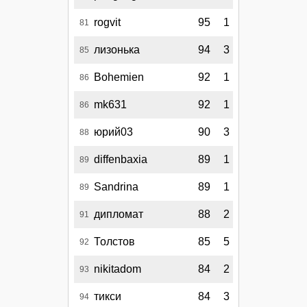
rogvit
95
1
81
лизонька
94
3
85
Bohemien
92
1
86
mk631
92
1
86
юрий03
90
3
88
diffenbaxia
89
1
89
Sandrina
89
1
89
дипломат
88
2
91
Толстов
85
5
92
nikitadom
84
2
93
тикси
84
3
94