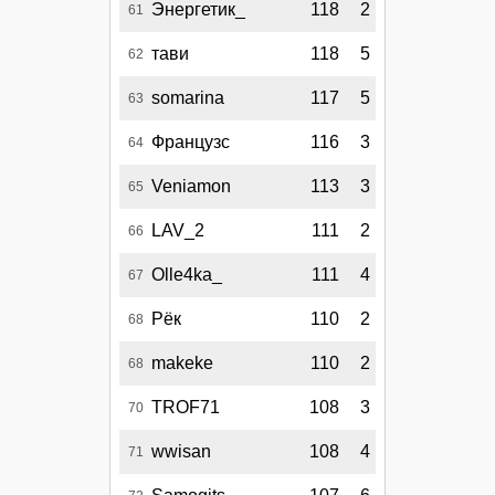
Энергетик_
118
2
61
тави
118
5
62
somarina
117
5
63
Французс
116
3
64
Veniamon
113
3
65
LAV_2
111
2
66
Olle4ka_
111
4
67
Рёк
110
2
68
makeke
110
2
68
TROF71
108
3
70
wwisan
108
4
71