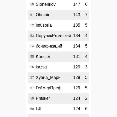
Slonenkov
147
6
50
Ohotnic
143
7
51
infusoria
135
5
52
ПоручикРжевский
134
4
53
бонификаций
134
5
54
Kancler
131
4
55
kazsg
129
3
56
Хуана_Мари
129
5
57
ГеймерПреф
129
5
57
Pritsker
124
2
59
LJI
124
6
60