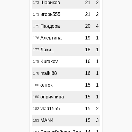
Шариков
21
2
173
игорь555
21
2
173
Пандора
20
4
175
Алевтина
19
1
176
Лаки_
18
1
177
Kurakov
16
1
178
maikl88
16
1
178
олток
15
1
180
опричница
15
1
180
vlad1555
15
2
182
MAN4
15
3
183