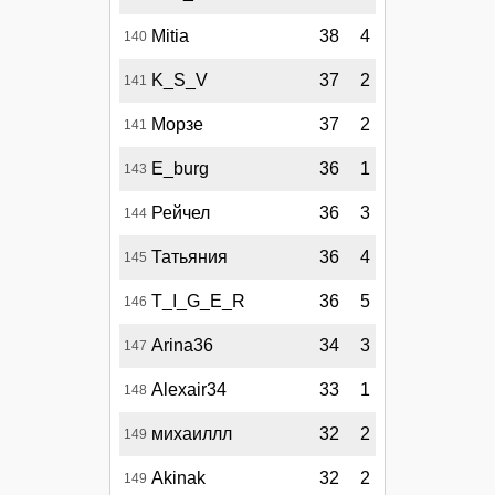
Mitia
38
4
140
K_S_V
37
2
141
Морзе
37
2
141
E_burg
36
1
143
Рейчел
36
3
144
Татьяния
36
4
145
T_I_G_E_R
36
5
146
Arina36
34
3
147
Alexair34
33
1
148
михаиллл
32
2
149
Akinak
32
2
149