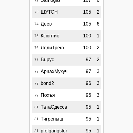
Samogits
107
6
72
ШУТОН
105
2
73
Деев
105
6
74
Ксюнтик
100
1
75
ЛедиТреф
100
2
76
Bupyc
97
2
77
АрцахМукуч
97
3
78
bond2
96
3
79
Похъя
96
3
79
ТатаОдесса
95
1
81
Тигреныш
95
1
81
prefgangster
95
1
81