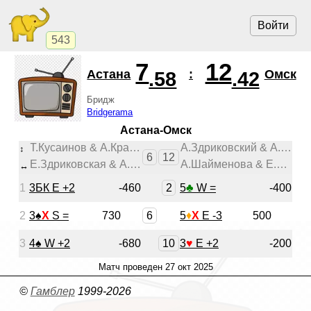
Войти
543
7
12
Астана
:
Омск
.58
.42
Бридж
Bridgerama
Астана-Омск
Т.Кусаинов & А.Крайбеков
А.Здриковский & А.Евтина
↕︎
6
12
Е.Здриковская & А.Климко
А.Шайменова & Е.Шалекенов
↔︎
2
1
3БК E +2
-460
5
♣
W =
-400
6
2
3
♠
X
S =
730
5
♦
X
E -3
500
10
3
4
♠
W +2
-680
3
♥
E +2
-200
Матч проведен
27 окт 2025
©
Гамблер
1999-2026