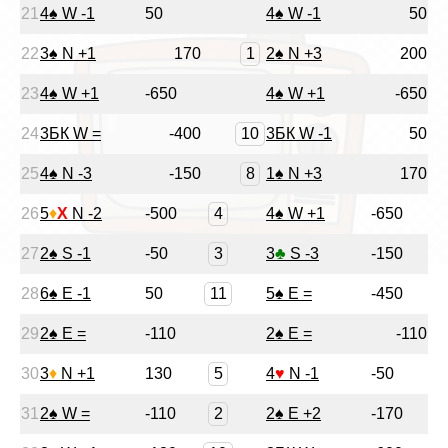
21
4
♠
W -1
50
4
♠
W -1
50
1
22
3
♠
N +1
170
2
♠
N +3
200
23
4
♠
W +1
-650
4
♠
W +1
-650
10
24
3БК W =
-400
3БК W -1
50
8
25
4
♠
N -3
-150
1
♠
N +3
170
4
26
5
♦
X
N -2
-500
4
♠
W +1
-650
3
27
2
♠
S -1
-50
3
♣
S -3
-150
11
28
6
♠
E -1
50
5
♠
E =
-450
29
2
♠
E =
-110
2
♠
E =
-110
5
30
3
♦
N +1
130
4
♥
N -1
-50
2
31
2
♠
W =
-110
2
♠
E +2
-170