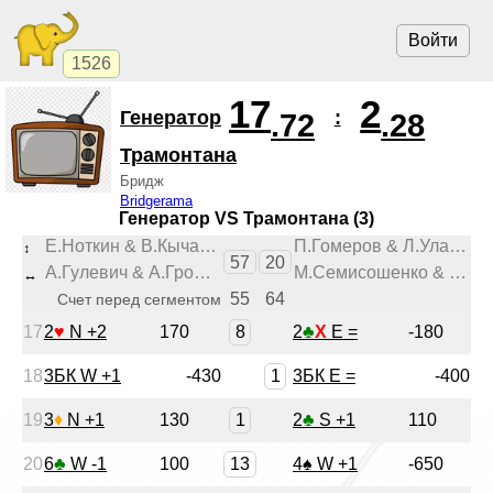
Войти
1526
17
2
Генератор
:
.72
.28
Трамонтана
Бридж
Bridgerama
Генератор VS Трамонтана (3)
Е.Ноткин & В.Кычанов
П.Гомеров & Л.Улановский
↕︎
57
20
А.Гулевич & А.Громов
М.Семисошенко & В.Гусев
↔︎
55
64
Счет перед сегментом
8
17
2
♥
N +2
170
2
♣
X
E =
-180
1
18
3БК W +1
-430
3БК E =
-400
1
19
3
♦
N +1
130
2
♣
S +1
110
13
20
6
♣
W -1
100
4
♠
W +1
-650