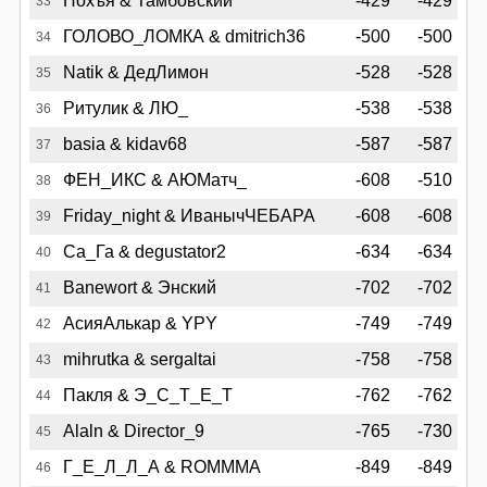
Похъя & Тамбовский
-429
-429
33
ГОЛОВО_ЛОМКА & dmitrich36
-500
-500
34
Natik & ДедЛимон
-528
-528
35
Ритулик & ЛЮ_
-538
-538
36
basia & kidav68
-587
-587
37
ФЕН_ИКС & АЮМатч_
-608
-510
38
Friday_night & ИванычЧЕБАРА
-608
-608
39
Са_Га & degustator2
-634
-634
40
Banewort & Энский
-702
-702
41
АсияАлькар & YPY
-749
-749
42
mihrutka & sergaltai
-758
-758
43
Пакля & Э_С_Т_Е_Т
-762
-762
44
Alaln & Director_9
-765
-730
45
Г_Е_Л_Л_А & ROMMMA
-849
-849
46