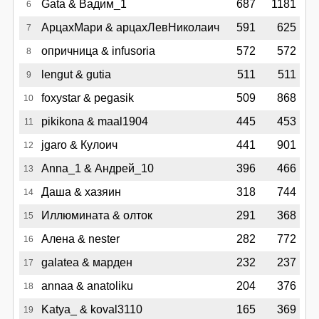
Gata & Вадим_1
687
1181
6
АрцахМари & арцахЛевНиколаич
591
625
7
опричница & infusoria
572
572
8
lengut & gutia
511
511
9
foxystar & pegasik
509
868
10
pikikona & maal1904
445
453
11
jgaro & Кулоич
441
901
12
Anna_1 & Андрей_10
396
466
13
Даша & хазяин
318
744
14
Иллюмината & олток
291
368
15
Алена & nester
282
772
16
galatea & марден
232
237
17
annaa & anatoliku
204
376
18
Katya_ & koval3110
165
369
19