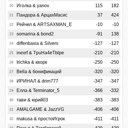
Иголка & yanov
115
182
20
Пандора & АрцахМасис
37
424
21
Рейчел & ARTSAXMAN_E
-10
-10
22
somarina & bond2
-91
138
23
diffenbaxia & Silvers
-127
-127
24
inexrf & TpuHa4eTblpe
-210
-210
25
Irichka & кворк
-250
-250
26
Bella & бонификаций
-320
-320
27
ИРИНАЛ & drim777
-347
-347
28
Елла & Terminator_5
-366
-332
29
тави & юрий03
-383
-383
30
AMALGAME & JazzVG
-406
-406
31
makusa & простоИгрок
-411
-411
32