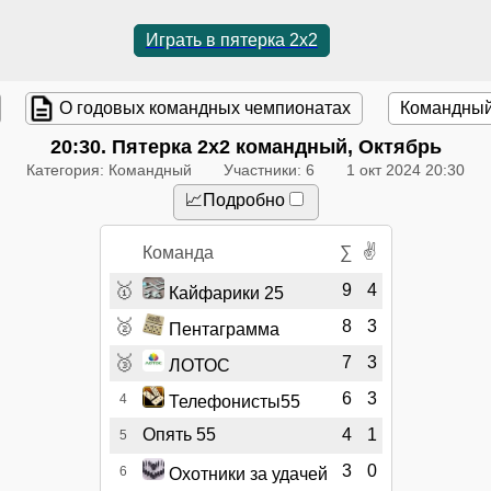
Играть в пятерка 2x2
О годовых командных чемпионатах
Командный
20:30
. Пятерка 2x2 командный, Октябрь
Категория: Командный
Участники: 6
1 окт 2024 20:30
📈Подробно
✌
Команда
∑
🥇
9
4
Кайфарики 25
🥈
8
3
Пентаграмма
🥉
7
3
ЛОТОС
6
3
4
Телефонисты55
Опять 55
4
1
5
3
0
6
Охотники за удачей