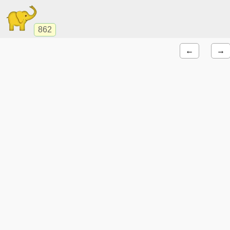
862
←
→