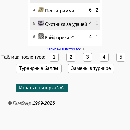
6
2
4
Пентаграмма
4
1
5
Охотники за удачей
4
1
6
Кайфарики 25
Записей в историю
: 1
Таблица после тура:
1
2
3
4
5
Турнирные баллы
Замены в турнире
Играть в пятерка 2x2
©
Гамблер
1999-2026