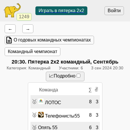
Играть в пятерка 2x2
Войти
1249
←
→
О годовых командных чемпионатах
Командный чемпионат
20:30
. Пятерка 2x2 командный, Сентябрь
Категория: Командный
Участники: 6
3 сен 2024 20:30
📈Подробно
✌
Команда
∑
🥇
8
3
ЛОТОС
🥈
8
3
Телефонисты55
🥉
Опять 55
6
3