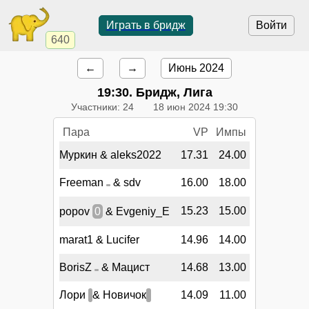
Играть в бридж
Войти
640
←
→
Июнь 2024
19:30
. Бридж, Лига
Участники: 24
18 июн 2024 19:30
Пара
VP
Импы
Муркин & aleks2022
17.31
24.00
Freeman
& sdv
16.00
18.00
15.23
15.00
popov
0
& Evgeniy_E
marat1 & Lucifer
14.96
14.00
BorisZ
& Мацист
14.68
13.00
Лори
& Новичок
14.09
11.00