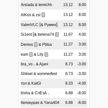
Arsiada & temichh
13.12
8.00
13.12
8.00
AlKos & zsi
0
ValeriVLC
& Румен
13.12
8.00
Si1ent
& belena74
0
11.67
4.00
11.27
3.00
Demos
0
& Ptitsa
eam
0
& Lily
0
11.27
3.00
bra_vo
& Ajani
8.73
-3.00
Shtisel & sommerfest
8.73
-3.00
тол & KatGl
8.33
-4.00
Irisha & СлЕзА
6.88
-8.00
белокурая & Yana404
6.88
-8.00