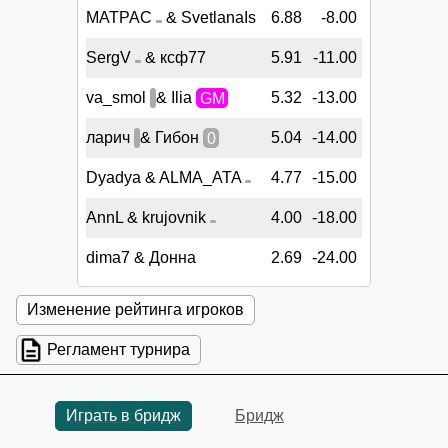
MATPAC
& SvetlanaIs
6.88
-8.00
SergV
& ксф77
5.91
-11.00
va_smol
& Ilia
GM
5.32
-13.00
ларич
& Гибон
0
5.04
-14.00
Dyadya & ALMA_ATA
4.77
-15.00
AnnL & krujovnik
4.00
-18.00
dima7 & Донна
2.69
-24.00
Изменение рейтинга игроков
Регламент турнира
Играть в бридж
Бридж